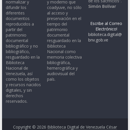
de los sacrificios”.
normalizar y
y moderno que
Simón Bolívar
difundir los
coadyuve, no sólo
diferentes
al acceso y
documentos
preservación en el
Escribe al Correo
reproducidos a
tiempo del
Electrónico!
partir del
patrimonio
biblioteca.digital@
patrimonio
documental
bnv.gob.ve
documental
resguardado en la
bibliográfico y no
Biblioteca
bibliográfico,
Nacional como
resguardado en la
memoria colectiva
Biblioteca
bibliográfica,
Nacional de
hemerográfica y
Venezuela, así
audiovisual del
como los objetos
país.
y recursos nacidos
digitales, y sin
derechos
reservados.
Copyright © 2026
Biblioteca Digital de Venezuela César