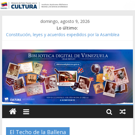
domingo, agosto 9, 2026
Lo último:
Constitución, leyes y acuerdos expedidos por la Asamblea
Constituyente del Estado Lara en 1881.
Una Parálisis [material gráfico]
Modesta Bor Sánchez [material gráfico]
Gaceta Oficial de la República de Venezuela año CXXXIII Mes V,
Caracas 09 de marzo de 2006 N° 38.394
Catálogo temático de obras de Modesta Bor
El Techo de la Ballena