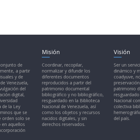
Misión
Visión
 conjunto de
Coordinar, recopilar,
Ser un servic
mente, a partir
normalizar y difundir los
dinámico y 
isuales y de
diferentes documentos
coadyuve, no
l de Venezuela,
reproducidos a partir del
preservación
vulgación del
patrimonio documental
patrimonio 
ción digital,
bibliográfico y no bibliográfico,
resguardado 
iversidad
resguardado en la Biblioteca
Nacional c
a de la Ley
Nacional de Venezuela, así
colectiva bibl
rminos que se
como los objetos y recursos
hemerográfic
e orden solo se
nacidos digitales, y sin
del país.
o en aquellos
derechos reservados.
ncorporación