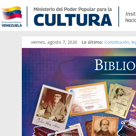
viernes, agosto 7, 2026
Lo último:
Constitución, l
Una Parálisis [m
Modesta Bor Sán
Gaceta Oficial 
Catálogo temát