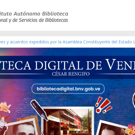
eyes y acuerdos expedidos por la Asamblea Constituyente del Estado 
aterial gráfico]
chez [material gráfico]
de la República de Venezuela año CXXXIII Mes V, Caracas 09 de marzo
ico de obras de Modesta Bor