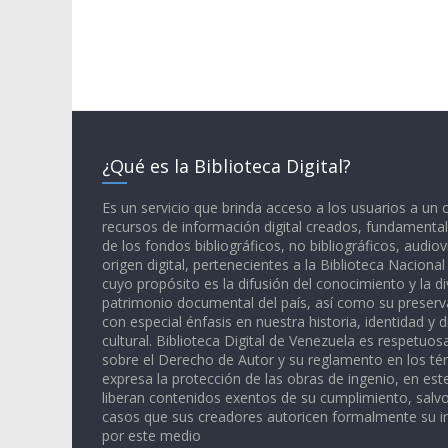
¿Qué es la Biblioteca Digital?
Es un servicio que brinda acceso a los usuarios a un
recursos de información digital creados, fundamental
de los fondos bibliográficos, no bibliográficos, audiov
origen digital, pertenecientes a la Biblioteca Naciona
cuyo propósito es la difusión del conocimiento y la di
patrimonio documental del país, así como su preserva
con especial énfasis en nuestra historia, identidad y d
cultural. Biblioteca Digital de Venezuela es respetuos
sobre el Derecho de Autor y su reglamento en los té
expresa la protección de las obras de ingenio, en est
liberan contenidos exentos de su cumplimiento, salv
casos que sus creadores autoricen formalmente su i
por este medio