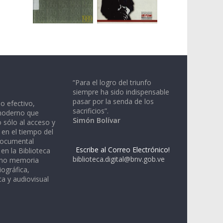
“Para el logro del triunfo
siempre ha sido indispensable
pasar por la senda de los
io efectivo,
sacrificios”.
moderno que
Simón Bolívar
 sólo al acceso y
 en el tiempo del
documental
Escribe al Correo Electrónico!
en la Biblioteca
biblioteca.digital@bnv.gob.ve
omo memoria
iográfica,
a y audiovisual