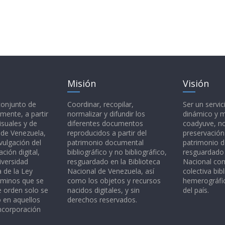
Misión
Visión
 conjunto de
Coordinar, recopilar,
Ser un servic
mente, a partir
normalizar y difundir los
dinámico y 
isuales y de
diferentes documentos
coadyuve, no
l de Venezuela,
reproducidos a partir del
preservación
vulgación del
patrimonio documental
patrimonio 
ción digital,
bibliográfico y no bibliográfico,
resguardado 
iversidad
resguardado en la Biblioteca
Nacional c
a de la Ley
Nacional de Venezuela, así
colectiva bibl
rminos que se
como los objetos y recursos
hemerográfic
e orden solo se
nacidos digitales, y sin
del país.
o en aquellos
derechos reservados.
ncorporación