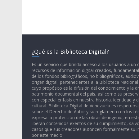
¿Qué es la Biblioteca Digital?
Es un servicio que brinda acceso a los usuarios a un
recursos de información digital creados, fundamental
de los fondos bibliográficos, no bibliográficos, audiov
origen digital, pertenecientes a la Biblioteca Naciona
cuyo propósito es la difusión del conocimiento y la di
patrimonio documental del país, así como su preserva
con especial énfasis en nuestra historia, identidad y d
cultural. Biblioteca Digital de Venezuela es respetuos
sobre el Derecho de Autor y su reglamento en los té
expresa la protección de las obras de ingenio, en est
liberan contenidos exentos de su cumplimiento, salv
casos que sus creadores autoricen formalmente su i
por este medio