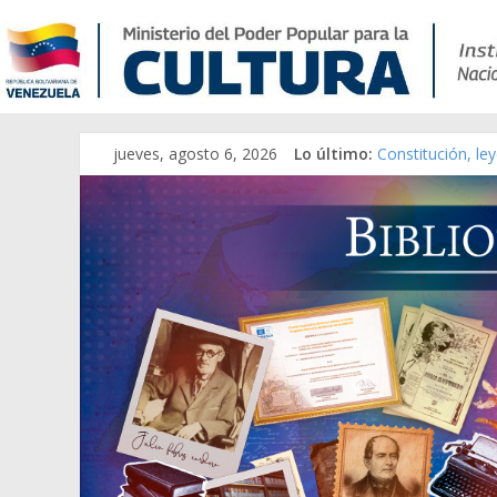
jueves, agosto 6, 2026
Lo último:
Constitución, le
Una Parálisis [ma
Modesta Bor Sán
Gaceta Oficial d
Catálogo temáti