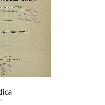
dica
ica