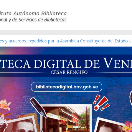
yes y acuerdos expedidos por la Asamblea Constituyente del Estado L
terial gráfico]
chez [material gráfico]
e la República de Venezuela año CXXXIII Mes V, Caracas 09 de marzo
co de obras de Modesta Bor