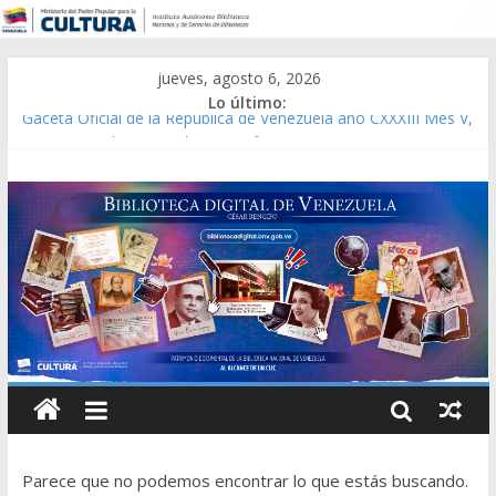
jueves, agosto 6, 2026
Lo último:
Gaceta Oficial de la República de Venezuela año CXXXIII Mes V,
Caracas 09 de marzo de 2006 N° 38.394
Catálogo temático de obras de Modesta Bor
Constitución, leyes y acuerdos expedidos por la Asamblea
Constituyente del Estado Lara en 1881.
Una Parálisis [material gráfico]
Modesta Bor Sánchez [material gráfico]
Parece que no podemos encontrar lo que estás buscando.