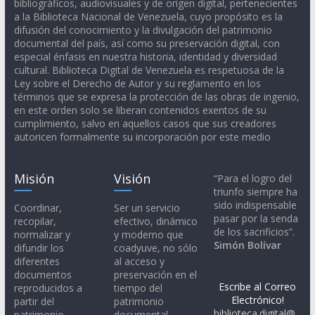
bibliográficos, audiovisuales y de origen digital, pertenecientes
a la Biblioteca Nacional de Venezuela, cuyo propósito es la
difusión del conocimiento y la divulgación del patrimonio
documental del país, así como su preservación digital, con
especial énfasis en nuestra historia, identidad y diversidad
cultural. Biblioteca Digital de Venezuela es respetuosa de la
Ley sobre el Derecho de Autor y su reglamento en los
términos que se expresa la protección de las obras de ingenio,
en este orden solo se liberan contenidos exentos de su
cumplimiento, salvo en aquellos casos que sus creadores
autoricen formalmente su incorporación por este medio
Misión
Visión
“Para el logro del
triunfo siempre ha
sido indispensable
Coordinar,
Ser un servicio
pasar por la senda
recopilar,
efectivo, dinámico
de los sacrificios”.
normalizar y
y moderno que
Simón Bolívar
difundir los
coadyuve, no sólo
diferentes
al acceso y
documentos
preservación en el
Escribe al Correo
reproducidos a
tiempo del
Electrónico!
partir del
patrimonio
biblioteca.digital@
patrimonio
documental