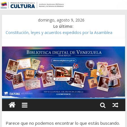
domingo, agosto 9, 2026
Lo último:
Constitución, leyes y acuerdos expedidos por la Asamblea
Constituyente del Estado Lara en 1881.
Una Parálisis [material gráfico]
Modesta Bor Sánchez [material gráfico]
Gaceta Oficial de la República de Venezuela año CXXXIII Mes V,
Caracas 09 de marzo de 2006 N° 38.394
Catálogo temático de obras de Modesta Bor
Parece que no podemos encontrar lo que estás buscando.