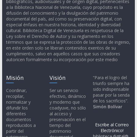
bibliográficos, audiovisuales y de origen digital, pertenecientes
a la Biblioteca Nacional de Venezuela, cuyo propósito es la
difusión del conocimiento y la divulgación del patrimonio
documental del país, así como su preservación digital, con
especial énfasis en nuestra historia, identidad y diversidad
cultural. Biblioteca Digital de Venezuela es respetuosa de la
Ley sobre el Derecho de Autor y su reglamento en los
términos que se expresa la protección de las obras de ingenio,
en este orden solo se liberan contenidos exentos de su
cumplimiento, salvo en aquellos casos que sus creadores
autoricen formalmente su incorporación por este medio
Misión
Visión
“Para el logro del
triunfo siempre ha
sido indispensable
Coordinar,
Ser un servicio
pasar por la senda
recopilar,
efectivo, dinámico
de los sacrificios”.
normalizar y
y moderno que
Simón Bolívar
difundir los
coadyuve, no sólo
diferentes
al acceso y
documentos
preservación en el
Escribe al Correo
reproducidos a
tiempo del
Electrónico!
partir del
patrimonio
biblioteca.digital@
patrimonio
documental