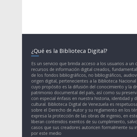
¿Qué es la Biblioteca Digital?
Es un servicio que brinda acceso a los usuarios a un
recursos de información digital creados, fundamental
de los fondos bibliográficos, no bibliográficos, audiov
origen digital, pertenecientes a la Biblioteca Naciona
cuyo propósito es la difusión del conocimiento y la di
patrimonio documental del país, así como su preserva
con especial énfasis en nuestra historia, identidad y d
cultural. Biblioteca Digital de Venezuela es respetuos
sobre el Derecho de Autor y su reglamento en los té
expresa la protección de las obras de ingenio, en est
liberan contenidos exentos de su cumplimiento, salv
casos que sus creadores autoricen formalmente su i
por este medio