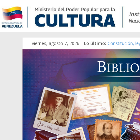
viernes, agosto 7, 2026
Lo último:
Constitución, l
Una Parálisis [m
Modesta Bor Sán
Gaceta Oficial 
Catálogo temát