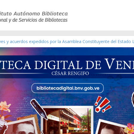
eyes y acuerdos expedidos por la Asamblea Constituyente del Estado 
aterial gráfico]
chez [material gráfico]
de la República de Venezuela año CXXXIII Mes V, Caracas 09 de marzo
ico de obras de Modesta Bor