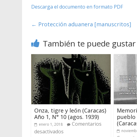
Descarga el documento en formato PDF
←
Protección aduanera [manuscritos]
También te puede gustar
Onza, tigre y león (Caracas)
Memoria
Año 1, N° 10 (agos. 1939)
pueblo e
(Caraca
Comentarios
enero 1, 2018
desactivados
noviembr