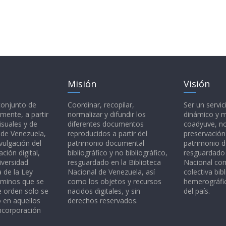
Misión
Visión
 conjunto de
Coordinar, recopilar,
Ser un servic
mente, a partir
normalizar y difundir los
dinámico y 
isuales y de
diferentes documentos
coadyuve, no
l de Venezuela,
reproducidos a partir del
preservación
vulgación del
patrimonio documental
patrimonio 
ción digital,
bibliográfico y no bibliográfico,
resguardado 
iversidad
resguardado en la Biblioteca
Nacional c
a de la Ley
Nacional de Venezuela, así
colectiva bibl
rminos que se
como los objetos y recursos
hemerográfic
e orden solo se
nacidos digitales, y sin
del país.
o en aquellos
derechos reservados.
ncorporación