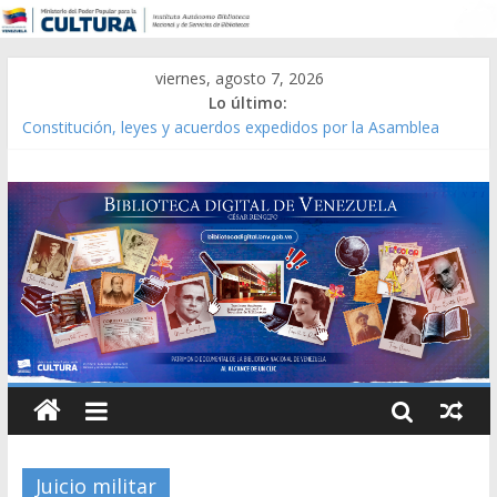
viernes, agosto 7, 2026
Lo último:
Constitución, leyes y acuerdos expedidos por la Asamblea
Constituyente del Estado Lara en 1881.
Una Parálisis [material gráfico]
Modesta Bor Sánchez [material gráfico]
Gaceta Oficial de la República de Venezuela año CXXXIII Mes V,
Caracas 09 de marzo de 2006 N° 38.394
Catálogo temático de obras de Modesta Bor
Juicio militar