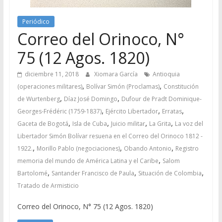
Periódico
Correo del Orinoco, N°
75 (12 Agos. 1820)
diciembre 11, 2018
Xiomara García
Antioquia
,
,
(operaciones militares)
Bolívar Simón (Proclamas)
Constitución
,
,
de Wurtenberg
Díaz José Domingo
Dufour de Pradt Dominique-
,
,
,
Georges-Frédéric (1759-1837)
Ejército Libertador
Erratas
,
,
,
,
Gaceta de Bogotá
Isla de Cuba
Juicio militar
La Grita
La voz del
Libertador Simón Bolívar resuena en el Correo del Orinoco 1812 -
,
,
,
1922.
Morillo Pablo (negociaciones)
Obando Antonio
Registro
,
memoria del mundo de América Latina y el Caribe
Salom
,
,
,
Bartolomé
Santander Francisco de Paula
Situación de Colombia
Tratado de Armisticio
Correo del Orinoco, N° 75 (12 Agos. 1820)