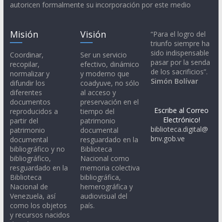
autoricen formalmente su incorporación por este medio
Misión
Visión
“Para el logro del
triunfo siempre ha
sido indispensable
Coordinar,
Ser un servicio
pasar por la senda
recopilar,
efectivo, dinámico
de los sacrificios”.
normalizar y
y moderno que
Simón Bolívar
difundir los
coadyuve, no sólo
diferentes
al acceso y
documentos
preservación en el
Escribe al Correo
reproducidos a
tiempo del
Electrónico!
partir del
patrimonio
biblioteca.digital@
patrimonio
documental
bnv.gob.ve
documental
resguardado en la
bibliográfico y no
Biblioteca
bibliográfico,
Nacional como
resguardado en la
memoria colectiva
Biblioteca
bibliográfica,
Nacional de
hemerográfica y
Venezuela, así
audiovisual del
como los objetos
país.
y recursos nacidos