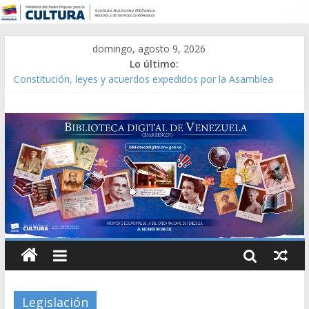
domingo, agosto 9, 2026
Lo último:
Constitución, leyes y acuerdos expedidos por la Asamblea
Constituyente del Estado Lara en 1881.
Una Parálisis [material gráfico]
Modesta Bor Sánchez [material gráfico]
Gaceta Oficial de la República de Venezuela año CXXXIII Mes V,
Caracas 09 de marzo de 2006 N° 38.394
Catálogo temático de obras de Modesta Bor
Legislación