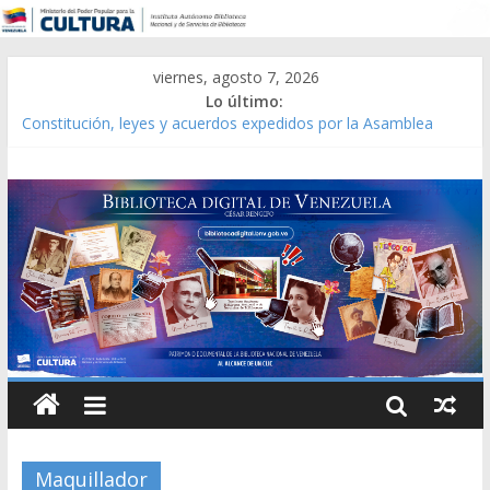
viernes, agosto 7, 2026
Lo último:
Constitución, leyes y acuerdos expedidos por la Asamblea
Constituyente del Estado Lara en 1881.
Una Parálisis [material gráfico]
Modesta Bor Sánchez [material gráfico]
Gaceta Oficial de la República de Venezuela año CXXXIII Mes V,
Caracas 09 de marzo de 2006 N° 38.394
Catálogo temático de obras de Modesta Bor
Maquillador