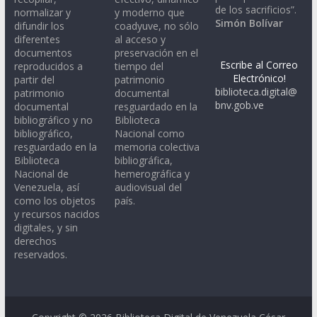
de los sacrificios”.
normalizar y
y moderno que
Simón Bolívar
difundir los
coadyuve, no sólo
diferentes
al acceso y
documentos
preservación en el
Escribe al Correo
reproducidos a
tiempo del
Electrónico!
partir del
patrimonio
biblioteca.digital@
patrimonio
documental
bnv.gob.ve
documental
resguardado en la
bibliográfico y no
Biblioteca
bibliográfico,
Nacional como
resguardado en la
memoria colectiva
Biblioteca
bibliográfica,
Nacional de
hemerográfica y
Venezuela, así
audiovisual del
como los objetos
país.
y recursos nacidos
digitales, y sin
derechos
reservados.