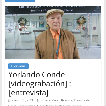
Audiovisual
Yorlando Conde
[videograbación] :
[entrevista]
,
agosto 30, 2021
Rosario Vera
Actor
Director de
,
,
,