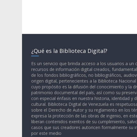
¿Qué es la Biblioteca Digital?
Es un servicio que brinda acceso a los usuarios a un
recursos de información digital creados, fundamental
de los fondos bibliográficos, no bibliográficos, audiov
origen digital, pertenecientes a la Biblioteca Naciona
cuyo propósito es la difusión del conocimiento y la di
patrimonio documental del país, así como su preserva
con especial énfasis en nuestra historia, identidad y d
cultural. Biblioteca Digital de Venezuela es respetuos
sobre el Derecho de Autor y su reglamento en los té
expresa la protección de las obras de ingenio, en est
liberan contenidos exentos de su cumplimiento, salv
casos que sus creadores autoricen formalmente su i
por este medio