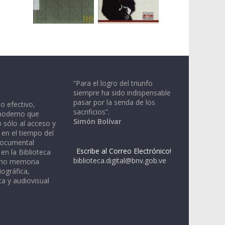
“Para el logro del triunfo
siempre ha sido indispensable
pasar por la senda de los
io efectivo,
sacrificios”.
moderno que
Simón Bolívar
 sólo al acceso y
 en el tiempo del
documental
Escribe al Correo Electrónico!
en la Biblioteca
biblioteca.digital@bnv.gob.ve
omo memoria
iográfica,
a y audiovisual