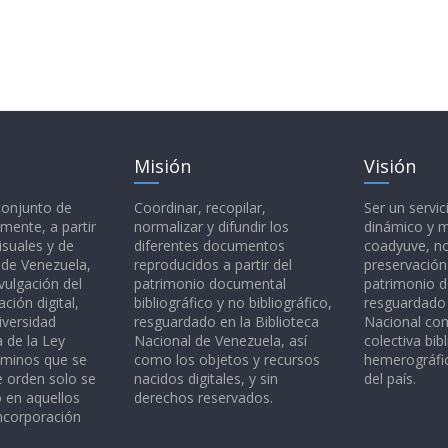
Misión
Visión
 conjunto de
Coordinar, recopilar,
Ser un servic
mente, a partir
normalizar y difundir los
dinámico y 
isuales y de
diferentes documentos
coadyuve, no
l de Venezuela,
reproducidos a partir del
preservación
vulgación del
patrimonio documental
patrimonio 
ción digital,
bibliográfico y no bibliográfico,
resguardado 
iversidad
resguardado en la Biblioteca
Nacional c
a de la Ley
Nacional de Venezuela, así
colectiva bibl
rminos que se
como los objetos y recursos
hemerográfic
e orden solo se
nacidos digitales, y sin
del país.
o en aquellos
derechos reservados.
ncorporación