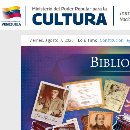
viernes, agosto 7, 2026
Lo último:
Constitución, l
Una Parálisis [m
Modesta Bor Sán
Gaceta Oficial 
Catálogo temát