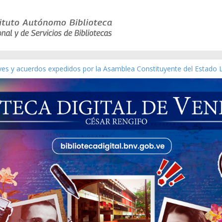
eyes y acuerdos expedidos por la Asamblea Constituyente del Estado 
aterial gráfico]
chez [material gráfico]
de la República de Venezuela año CXXXIII Mes V, Caracas 09 de marzo
ico de obras de Modesta Bor