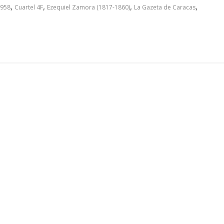
,
,
,
,
1958
Cuartel 4F
Ezequiel Zamora (1817-1860)
La Gazeta de Caracas
a