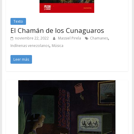
Texto
El Chamán de los Cunaguaros
,
noviembre 22, 2022
Massiel Pirela
Chamanes
,
Indínenas venezolanos
Música
Leer más