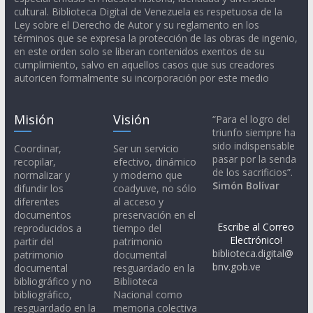
cultural. Biblioteca Digital de Venezuela es respetuosa de la
Ley sobre el Derecho de Autor y su reglamento en los
términos que se expresa la protección de las obras de ingenio,
en este orden solo se liberan contenidos exentos de su
cumplimiento, salvo en aquellos casos que sus creadores
autoricen formalmente su incorporación por este medio
Misión
Visión
“Para el logro del
triunfo siempre ha
sido indispensable
Coordinar,
Ser un servicio
pasar por la senda
recopilar,
efectivo, dinámico
de los sacrificios”.
normalizar y
y moderno que
Simón Bolívar
difundir los
coadyuve, no sólo
diferentes
al acceso y
documentos
preservación en el
Escribe al Correo
reproducidos a
tiempo del
Electrónico!
partir del
patrimonio
biblioteca.digital@
patrimonio
documental
bnv.gob.ve
documental
resguardado en la
bibliográfico y no
Biblioteca
bibliográfico,
Nacional como
resguardado en la
memoria colectiva