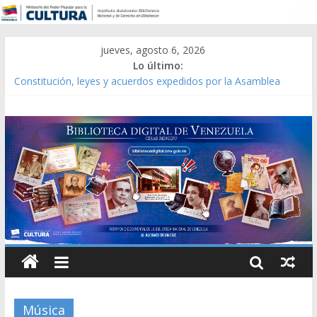
jueves, agosto 6, 2026
Lo último:
Constitución, leyes y acuerdos expedidos por la Asamblea
Constituyente del Estado Lara en 1881.
Una Parálisis [material gráfico]
Modesta Bor Sánchez [material gráfico]
Gaceta Oficial de la República de Venezuela año CXXXIII Mes V,
Caracas 09 de marzo de 2006 N° 38.394
Catálogo temático de obras de Modesta Bor
Música