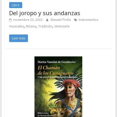
Libro
Del joropo y sus andanzas
noviembre 23, 2022
Massiel Pirela
Instrumentos
,
,
,
musicales
Música
Tradición
Venezuela
Leer más