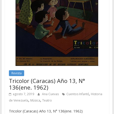
Revista
Tricolor (Caracas) Año 13, N°
136(ene. 1962)
,
agosto 7, 2019
Ana Cuevas
Cuentos Infantil
Historia
,
,
de Venezuela
Música
Teatro
Tricolor (Caracas) Año 13, N° 136(ene. 1962)