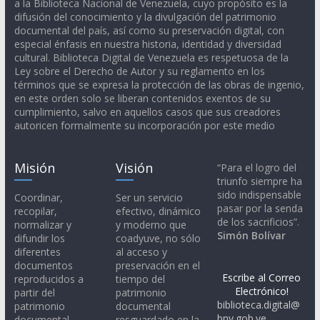
a la Biblioteca Nacional de Venezuela, cuyo propósito es la
difusión del conocimiento y la divulgación del patrimonio
documental del país, así como su preservación digital, con
especial énfasis en nuestra historia, identidad y diversidad
cultural. Biblioteca Digital de Venezuela es respetuosa de la
Ley sobre el Derecho de Autor y su reglamento en los
términos que se expresa la protección de las obras de ingenio,
en este orden solo se liberan contenidos exentos de su
cumplimiento, salvo en aquellos casos que sus creadores
autoricen formalmente su incorporación por este medio
Misión
Visión
“Para el logro del
triunfo siempre ha
sido indispensable
Coordinar,
Ser un servicio
pasar por la senda
recopilar,
efectivo, dinámico
de los sacrificios”.
normalizar y
y moderno que
Simón Bolívar
difundir los
coadyuve, no sólo
diferentes
al acceso y
documentos
preservación en el
Escribe al Correo
reproducidos a
tiempo del
Electrónico!
partir del
patrimonio
biblioteca.digital@
patrimonio
documental
bnv.gob.ve
documental
resguardado en la