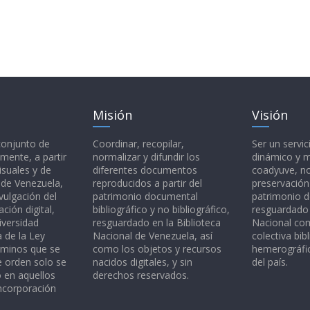
Misión
Visión
 conjunto de
Coordinar, recopilar,
Ser un servic
mente, a partir
normalizar y difundir los
dinámico y 
isuales y de
diferentes documentos
coadyuve, no
l de Venezuela,
reproducidos a partir del
preservación
vulgación del
patrimonio documental
patrimonio 
ción digital,
bibliográfico y no bibliográfico,
resguardado 
iversidad
resguardado en la Biblioteca
Nacional c
a de la Ley
Nacional de Venezuela, así
colectiva bibl
rminos que se
como los objetos y recursos
hemerográfic
e orden solo se
nacidos digitales, y sin
del país.
o en aquellos
derechos reservados.
ncorporación