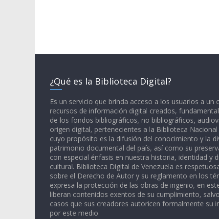
¿Qué es la Biblioteca Digital?
Es un servicio que brinda acceso a los usuarios a un
recursos de información digital creados, fundamental
de los fondos bibliográficos, no bibliográficos, audiov
origen digital, pertenecientes a la Biblioteca Naciona
cuyo propósito es la difusión del conocimiento y la di
patrimonio documental del país, así como su preserva
con especial énfasis en nuestra historia, identidad y d
cultural. Biblioteca Digital de Venezuela es respetuos
sobre el Derecho de Autor y su reglamento en los té
expresa la protección de las obras de ingenio, en est
liberan contenidos exentos de su cumplimiento, salv
casos que sus creadores autoricen formalmente su i
por este medio