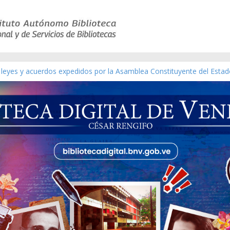
 leyes y acuerdos expedidos por la Asamblea Constituyente del Estad
[material gráfico]
Sánchez [material gráfico]
al de la República de Venezuela año CXXXIII Mes V, Caracas 09 de ma
ático de obras de Modesta Bor