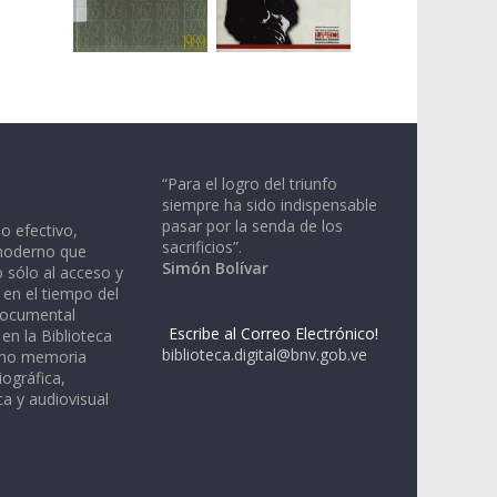
“Para el logro del triunfo
siempre ha sido indispensable
pasar por la senda de los
io efectivo,
sacrificios”.
moderno que
Simón Bolívar
 sólo al acceso y
 en el tiempo del
documental
Escribe al Correo Electrónico!
en la Biblioteca
biblioteca.digital@bnv.gob.ve
omo memoria
iográfica,
a y audiovisual