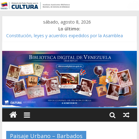
sábado, agosto 8, 2026
Lo último:
Constitución, leyes y acuerdos expedidos por la Asamblea
Constituyente del Estado Lara en 1881.
Una Parálisis [material gráfico]
Modesta Bor Sánchez [material gráfico]
Gaceta Oficial de la República de Venezuela año CXXXIII Mes V,
Caracas 09 de marzo de 2006 N° 38.394
Catálogo temático de obras de Modesta Bor
Paisaje Urbano – Barbados