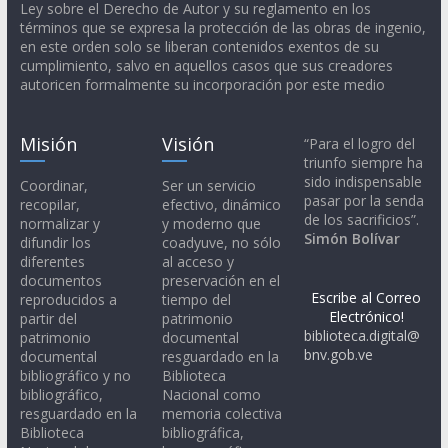
Ley sobre el Derecho de Autor y su reglamento en los
términos que se expresa la protección de las obras de ingenio,
en este orden solo se liberan contenidos exentos de su
cumplimiento, salvo en aquellos casos que sus creadores
autoricen formalmente su incorporación por este medio
Misión
Visión
“Para el logro del
triunfo siempre ha
sido indispensable
Coordinar,
Ser un servicio
pasar por la senda
recopilar,
efectivo, dinámico
de los sacrificios”.
normalizar y
y moderno que
Simón Bolívar
difundir los
coadyuve, no sólo
diferentes
al acceso y
documentos
preservación en el
Escribe al Correo
reproducidos a
tiempo del
Electrónico!
partir del
patrimonio
biblioteca.digital@
patrimonio
documental
bnv.gob.ve
documental
resguardado en la
bibliográfico y no
Biblioteca
bibliográfico,
Nacional como
resguardado en la
memoria colectiva
Biblioteca
bibliográfica,