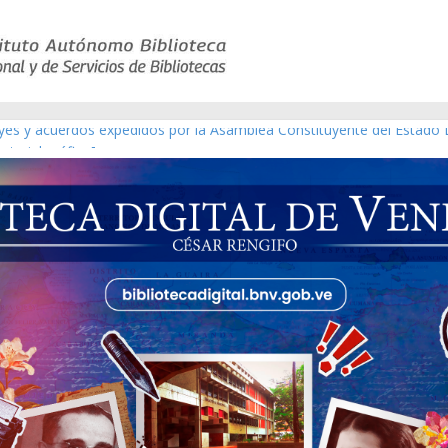
eyes y acuerdos expedidos por la Asamblea Constituyente del Estado 
aterial gráfico]
nchez [material gráfico]
de la República de Venezuela año CXXXIII Mes V, Caracas 09 de marz
ico de obras de Modesta Bor