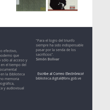
“Para el logro del triunfo
siempre ha sido indispensable
pasar por la senda de los
io efectivo,
sacrificios”.
moderno que
Simón Bolívar
 sólo al acceso y
 en el tiempo del
documental
Escribe al Correo Electrónico!
en la Biblioteca
biblioteca.digital@bnv.gob.ve
omo memoria
iográfica,
a y audiovisual