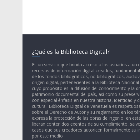
¿Qué es la Biblioteca Digital?
Es un servicio que brinda acceso a los usuarios a un
recursos de información digital creados, fundamental
de los fondos bibliográficos, no bibliográficos, audiov
origen digital, pertenecientes a la Biblioteca Naciona
cuyo propósito es la difusión del conocimiento y la di
patrimonio documental del país, así como su preserva
con especial énfasis en nuestra historia, identidad y d
cultural. Biblioteca Digital de Venezuela es respetuos
sobre el Derecho de Autor y su reglamento en los té
expresa la protección de las obras de ingenio, en est
liberan contenidos exentos de su cumplimiento, salv
casos que sus creadores autoricen formalmente su i
por este medio