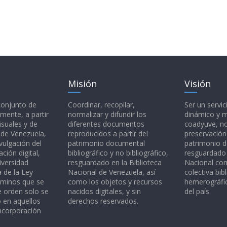
Misión
Visión
 conjunto de
Coordinar, recopilar,
Ser un servic
mente, a partir
normalizar y difundir los
dinámico y 
isuales y de
diferentes documentos
coadyuve, no
l de Venezuela,
reproducidos a partir del
preservación
vulgación del
patrimonio documental
patrimonio 
ción digital,
bibliográfico y no bibliográfico,
resguardado 
iversidad
resguardado en la Biblioteca
Nacional c
a de la Ley
Nacional de Venezuela, así
colectiva bibl
rminos que se
como los objetos y recursos
hemerográfic
e orden solo se
nacidos digitales, y sin
del país.
o en aquellos
derechos reservados.
ncorporación