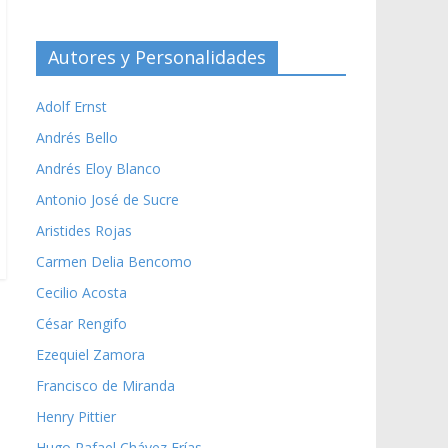
Autores y Personalidades
Adolf Ernst
Andrés Bello
Andrés Eloy Blanco
Antonio José de Sucre
Aristides Rojas
Carmen Delia Bencomo
Cecilio Acosta
César Rengifo
Ezequiel Zamora
Francisco de Miranda
Henry Pittier
Hugo Rafael Chávez Frías