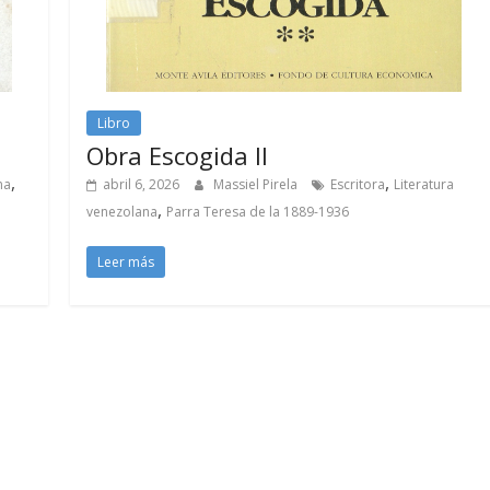
Libro
Obra Escogida II
,
,
na
abril 6, 2026
Massiel Pirela
Escritora
Literatura
,
venezolana
Parra Teresa de la 1889-1936
Leer más