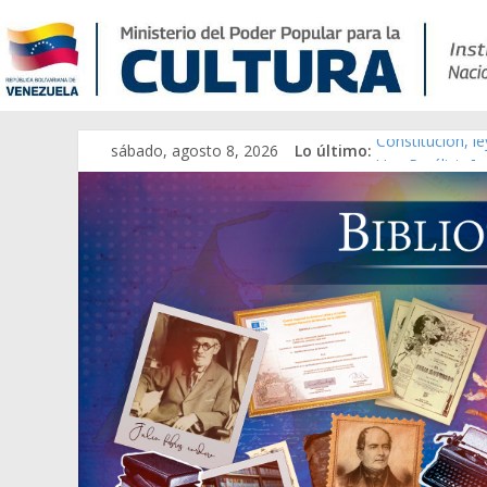
sábado, agosto 8, 2026
Lo último:
Constitución, l
Una Parálisis [m
Modesta Bor Sá
Gaceta Oficial 
Catálogo temát