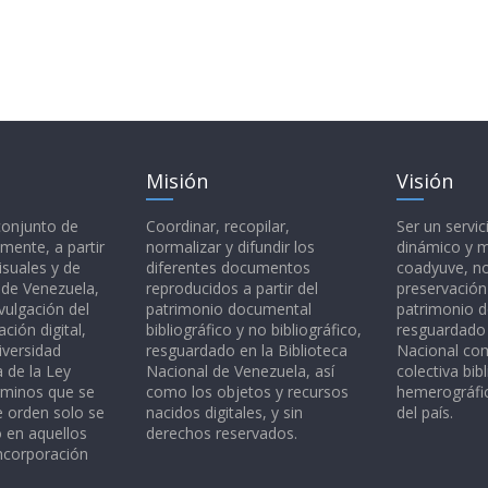
Misión
Visión
 conjunto de
Coordinar, recopilar,
Ser un servic
mente, a partir
normalizar y difundir los
dinámico y 
isuales y de
diferentes documentos
coadyuve, no
l de Venezuela,
reproducidos a partir del
preservación
vulgación del
patrimonio documental
patrimonio 
ción digital,
bibliográfico y no bibliográfico,
resguardado 
iversidad
resguardado en la Biblioteca
Nacional c
a de la Ley
Nacional de Venezuela, así
colectiva bibl
rminos que se
como los objetos y recursos
hemerográfic
e orden solo se
nacidos digitales, y sin
del país.
o en aquellos
derechos reservados.
ncorporación