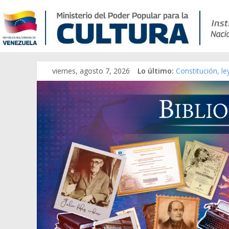
viernes, agosto 7, 2026
Lo último:
Constitución, l
Una Parálisis [m
Modesta Bor Sán
Gaceta Oficial 
Catálogo temát