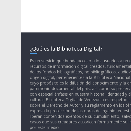
¿Qué es la Biblioteca Digital?
Es un servicio que brinda acceso a los usuarios a un
recursos de información digital creados, fundamental
de los fondos bibliográficos, no bibliográficos, audiov
origen digital, pertenecientes a la Biblioteca Naciona
cuyo propósito es la difusión del conocimiento y la di
patrimonio documental del país, así como su preserva
con especial énfasis en nuestra historia, identidad y d
cultural. Biblioteca Digital de Venezuela es respetuos
sobre el Derecho de Autor y su reglamento en los té
expresa la protección de las obras de ingenio, en est
liberan contenidos exentos de su cumplimiento, salv
casos que sus creadores autoricen formalmente su i
por este medio