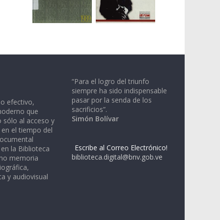
“Para el logro del triunfo
siempre ha sido indispensable
pasar por la senda de los
io efectivo,
sacrificios”.
moderno que
Simón Bolívar
 sólo al acceso y
 en el tiempo del
documental
Escribe al Correo Electrónico!
en la Biblioteca
biblioteca.digital@bnv.gob.ve
omo memoria
iográfica,
a y audiovisual