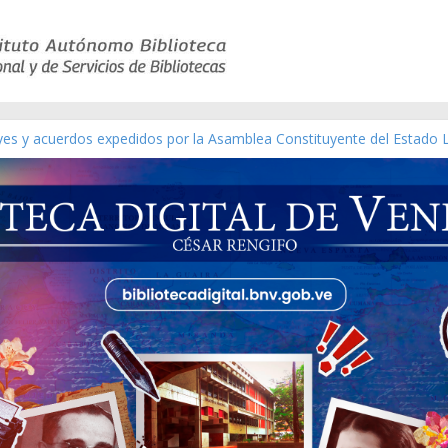
eyes y acuerdos expedidos por la Asamblea Constituyente del Estado 
aterial gráfico]
chez [material gráfico]
de la República de Venezuela año CXXXIII Mes V, Caracas 09 de marzo
ico de obras de Modesta Bor