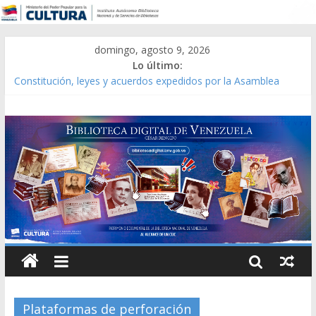
domingo, agosto 9, 2026
Lo último:
Constitución, leyes y acuerdos expedidos por la Asamblea
Constituyente del Estado Lara en 1881.
Una Parálisis [material gráfico]
Modesta Bor Sánchez [material gráfico]
Gaceta Oficial de la República de Venezuela año CXXXIII Mes V,
Caracas 09 de marzo de 2006 N° 38.394
Catálogo temático de obras de Modesta Bor
Plataformas de perforación