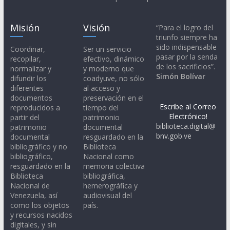
Misión
Visión
“Para el logro del
triunfo siempre ha
sido indispensable
Coordinar,
Ser un servicio
pasar por la senda
recopilar,
efectivo, dinámico
de los sacrificios”.
normalizar y
y moderno que
Simón Bolívar
difundir los
coadyuve, no sólo
diferentes
al acceso y
documentos
preservación en el
Escribe al Correo
reproducidos a
tiempo del
Electrónico!
partir del
patrimonio
biblioteca.digital@
patrimonio
documental
bnv.gob.ve
documental
resguardado en la
bibliográfico y no
Biblioteca
bibliográfico,
Nacional como
resguardado en la
memoria colectiva
Biblioteca
bibliográfica,
Nacional de
hemerográfica y
Venezuela, así
audiovisual del
como los objetos
país.
y recursos nacidos
digitales, y sin