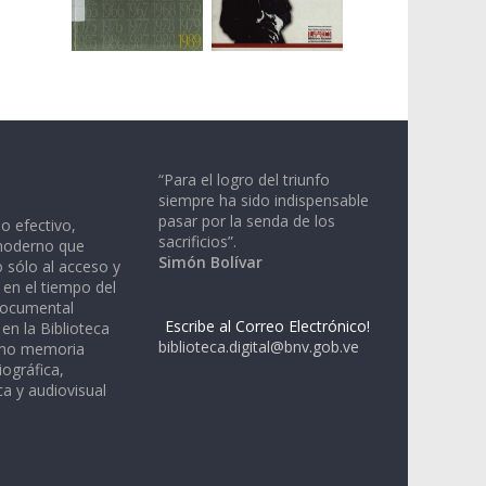
“Para el logro del triunfo
siempre ha sido indispensable
pasar por la senda de los
io efectivo,
sacrificios”.
moderno que
Simón Bolívar
 sólo al acceso y
 en el tiempo del
documental
Escribe al Correo Electrónico!
en la Biblioteca
biblioteca.digital@bnv.gob.ve
omo memoria
iográfica,
a y audiovisual