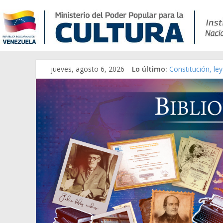
jueves, agosto 6, 2026
Lo último:
Constitución, le
Una Parálisis [ma
Modesta Bor Sán
Gaceta Oficial d
Catálogo temáti