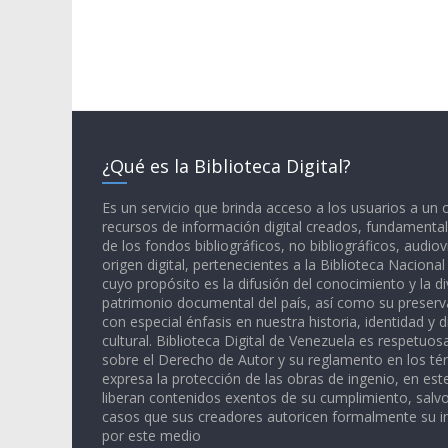
¿Qué es la Biblioteca Digital?
Es un servicio que brinda acceso a los usuarios a un
recursos de información digital creados, fundamental
de los fondos bibliográficos, no bibliográficos, audiov
origen digital, pertenecientes a la Biblioteca Naciona
cuyo propósito es la difusión del conocimiento y la di
patrimonio documental del país, así como su preserva
con especial énfasis en nuestra historia, identidad y d
cultural. Biblioteca Digital de Venezuela es respetuos
sobre el Derecho de Autor y su reglamento en los té
expresa la protección de las obras de ingenio, en est
liberan contenidos exentos de su cumplimiento, salv
casos que sus creadores autoricen formalmente su i
por este medio