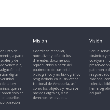
Misión
Visión
 conjunto de
Coordinar, recopilar,
Ser un servic
mente, a partir
normalizar y difundir los
dinámico y 
isuales y de
diferentes documentos
coadyuve, no
l de Venezuela,
reproducidos a partir del
preservación
vulgación del
patrimonio documental
patrimonio 
ción digital,
bibliográfico y no bibliográfico,
resguardado 
iversidad
resguardado en la Biblioteca
Nacional c
a de la Ley
Nacional de Venezuela, así
colectiva bibl
rminos que se
como los objetos y recursos
hemerográfic
e orden solo se
nacidos digitales, y sin
del país.
o en aquellos
derechos reservados.
ncorporación