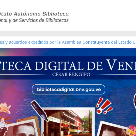
yes y acuerdos expedidos por la Asamblea Constituyente del Estado L
terial gráfico]
chez [material gráfico]
e la República de Venezuela año CXXXIII Mes V, Caracas 09 de marzo
co de obras de Modesta Bor