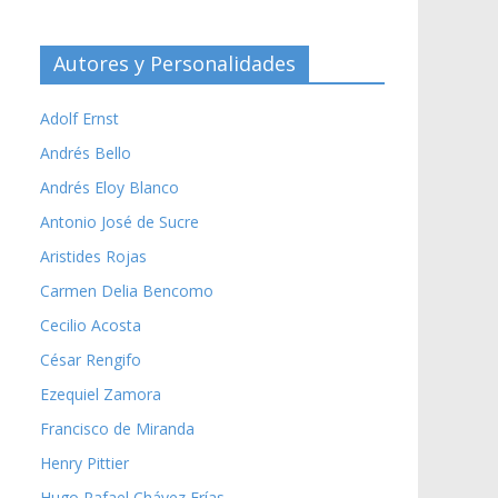
Autores y Personalidades
Adolf Ernst
Andrés Bello
Andrés Eloy Blanco
Antonio José de Sucre
Aristides Rojas
Carmen Delia Bencomo
Cecilio Acosta
César Rengifo
Ezequiel Zamora
Francisco de Miranda
Henry Pittier
Hugo Rafael Chávez Frías