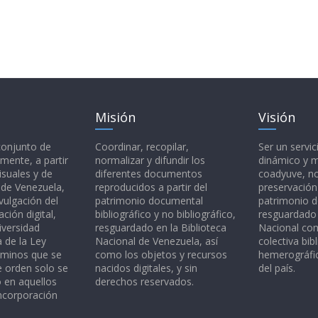
Misión
Visión
 conjunto de
Coordinar, recopilar,
Ser un servic
mente, a partir
normalizar y difundir los
dinámico y 
isuales y de
diferentes documentos
coadyuve, no
l de Venezuela,
reproducidos a partir del
preservación
vulgación del
patrimonio documental
patrimonio 
ción digital,
bibliográfico y no bibliográfico,
resguardado 
iversidad
resguardado en la Biblioteca
Nacional c
a de la Ley
Nacional de Venezuela, así
colectiva bibl
rminos que se
como los objetos y recursos
hemerográfic
e orden solo se
nacidos digitales, y sin
del país.
o en aquellos
derechos reservados.
ncorporación