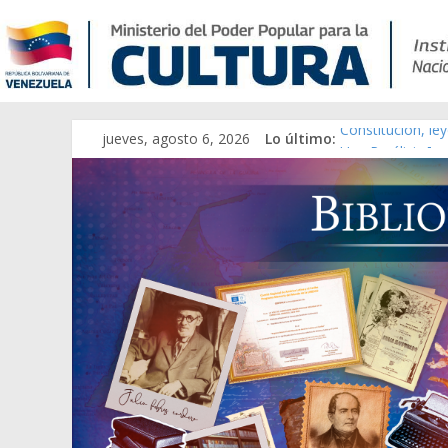
jueves, agosto 6, 2026
Lo último:
Constitución, le
Una Parálisis [ma
Modesta Bor Sán
Gaceta Oficial d
Catálogo temáti