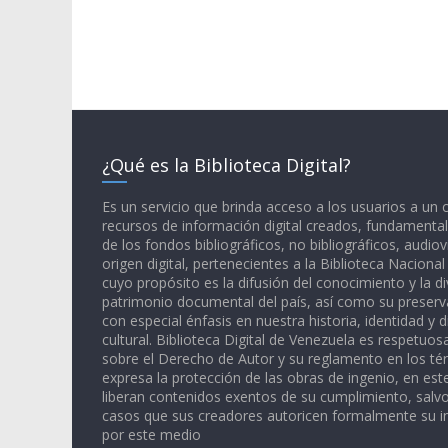
¿Qué es la Biblioteca Digital?
Es un servicio que brinda acceso a los usuarios a un
recursos de información digital creados, fundamental
de los fondos bibliográficos, no bibliográficos, audiov
origen digital, pertenecientes a la Biblioteca Naciona
cuyo propósito es la difusión del conocimiento y la di
patrimonio documental del país, así como su preserva
con especial énfasis en nuestra historia, identidad y d
cultural. Biblioteca Digital de Venezuela es respetuos
sobre el Derecho de Autor y su reglamento en los té
expresa la protección de las obras de ingenio, en est
liberan contenidos exentos de su cumplimiento, salv
casos que sus creadores autoricen formalmente su i
por este medio