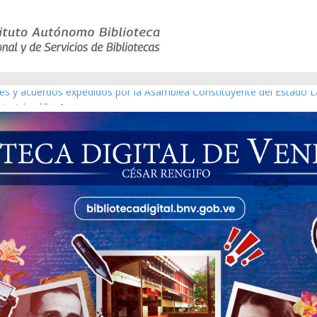
yes y acuerdos expedidos por la Asamblea Constituyente del Estado L
terial gráfico]
chez [material gráfico]
e la República de Venezuela año CXXXIII Mes V, Caracas 09 de marzo
co de obras de Modesta Bor