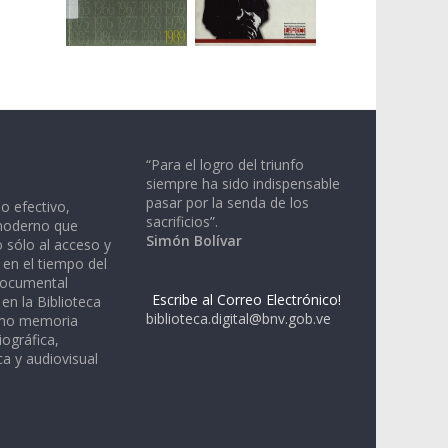
“Para el logro del triunfo
siempre ha sido indispensable
pasar por la senda de los
io efectivo,
sacrificios”.
moderno que
Simón Bolívar
 sólo al acceso y
 en el tiempo del
documental
Escribe al Correo Electrónico!
en la Biblioteca
biblioteca.digital@bnv.gob.ve
omo memoria
iográfica,
a y audiovisual