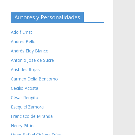
Autores y Personalidades
Adolf Ernst
Andrés Bello
Andrés Eloy Blanco
Antonio José de Sucre
Aristides Rojas
Carmen Delia Bencomo
Cecilio Acosta
César Rengifo
Ezequiel Zamora
Francisco de Miranda
Henry Pittier
Hugo Rafael Chávez Frías