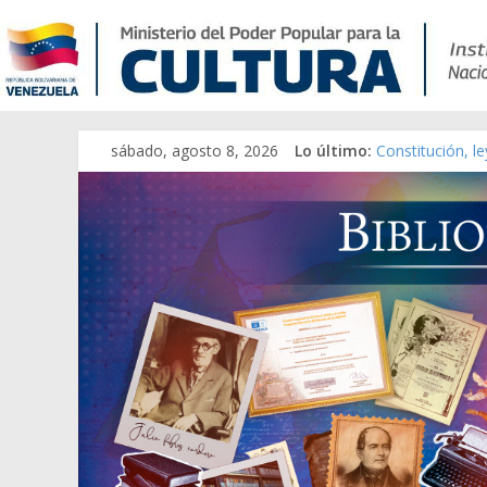
sábado, agosto 8, 2026
Lo último:
Constitución, l
Una Parálisis [m
Modesta Bor Sá
Gaceta Oficial 
Catálogo temát