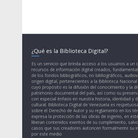
¿Qué es la Biblioteca Digital?
Es un servicio que brinda acceso a los usuarios a un
recursos de información digital creados, fundamental
de los fondos bibliográficos, no bibliográficos, audiov
origen digital, pertenecientes a la Biblioteca Naciona
cuyo propósito es la difusión del conocimiento y la di
patrimonio documental del país, así como su preserva
con especial énfasis en nuestra historia, identidad y d
cultural. Biblioteca Digital de Venezuela es respetuos
sobre el Derecho de Autor y su reglamento en los té
expresa la protección de las obras de ingenio, en est
liberan contenidos exentos de su cumplimiento, salv
casos que sus creadores autoricen formalmente su i
por este medio