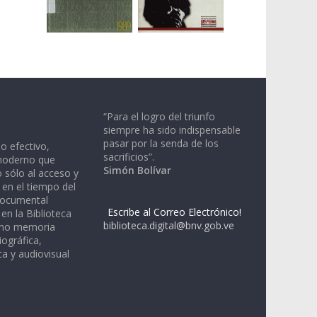
“Para el logro del triunfo
siempre ha sido indispensable
pasar por la senda de los
io efectivo,
sacrificios”.
moderno que
Simón Bolívar
 sólo al acceso y
 en el tiempo del
documental
Escribe al Correo Electrónico!
en la Biblioteca
biblioteca.digital@bnv.gob.ve
omo memoria
iográfica,
a y audiovisual