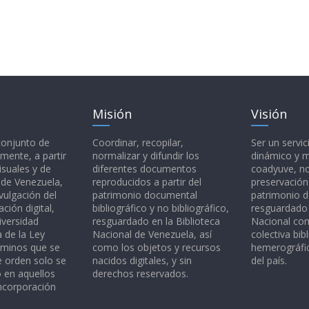
Misión
Visión
 conjunto de
Coordinar, recopilar,
Ser un servic
mente, a partir
normalizar y difundir los
dinámico y 
isuales y de
diferentes documentos
coadyuve, no
l de Venezuela,
reproducidos a partir del
preservación
vulgación del
patrimonio documental
patrimonio 
ción digital,
bibliográfico y no bibliográfico,
resguardado 
iversidad
resguardado en la Biblioteca
Nacional c
a de la Ley
Nacional de Venezuela, así
colectiva bibl
rminos que se
como los objetos y recursos
hemerográfic
e orden solo se
nacidos digitales, y sin
del país.
o en aquellos
derechos reservados.
ncorporación