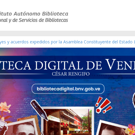
eyes y acuerdos expedidos por la Asamblea Constituyente del Estado 
aterial gráfico]
nchez [material gráfico]
de la República de Venezuela año CXXXIII Mes V, Caracas 09 de marz
ico de obras de Modesta Bor