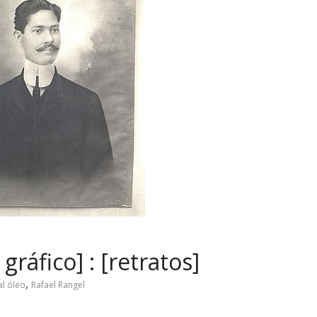
gráfico] : [retratos]
,
al óleo
Rafael Rangel