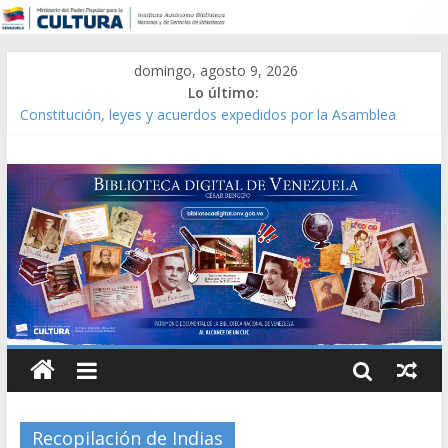
domingo, agosto 9, 2026
Lo último:
Constitución, leyes y acuerdos expedidos por la Asamblea
Constituyente del Estado Lara en 1881.
Una Parálisis [material gráfico]
Modesta Bor Sánchez [material gráfico]
Gaceta Oficial de la República de Venezuela año CXXXIII Mes V,
Caracas 09 de marzo de 2006 N° 38.394
Catálogo temático de obras de Modesta Bor
Recopilación de Indias