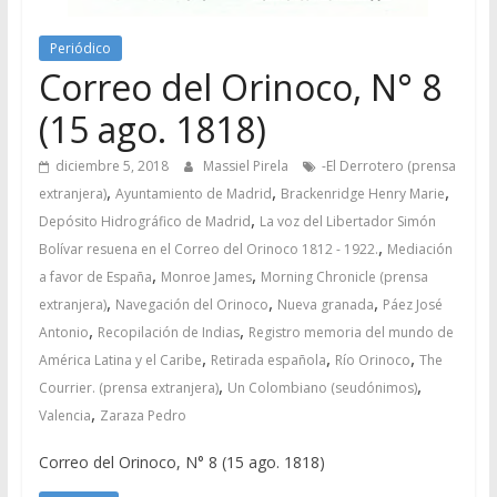
Periódico
Correo del Orinoco, N° 8
(15 ago. 1818)
diciembre 5, 2018
Massiel Pirela
-El Derrotero (prensa
,
,
,
extranjera)
Ayuntamiento de Madrid
Brackenridge Henry Marie
,
Depósito Hidrográfico de Madrid
La voz del Libertador Simón
,
Bolívar resuena en el Correo del Orinoco 1812 - 1922.
Mediación
,
,
a favor de España
Monroe James
Morning Chronicle (prensa
,
,
,
extranjera)
Navegación del Orinoco
Nueva granada
Páez José
,
,
Antonio
Recopilación de Indias
Registro memoria del mundo de
,
,
,
América Latina y el Caribe
Retirada española
Río Orinoco
The
,
,
Courrier. (prensa extranjera)
Un Colombiano (seudónimos)
,
Valencia
Zaraza Pedro
Correo del Orinoco, N° 8 (15 ago. 1818)