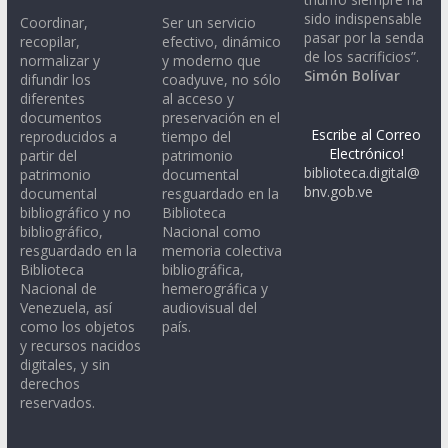
sido indispensable
Coordinar,
Ser un servicio
pasar por la senda
recopilar,
efectivo, dinámico
de los sacrificios”.
normalizar y
y moderno que
Simón Bolívar
difundir los
coadyuve, no sólo
diferentes
al acceso y
documentos
preservación en el
Escribe al Correo
reproducidos a
tiempo del
Electrónico!
partir del
patrimonio
biblioteca.digital@
patrimonio
documental
bnv.gob.ve
documental
resguardado en la
bibliográfico y no
Biblioteca
bibliográfico,
Nacional como
resguardado en la
memoria colectiva
Biblioteca
bibliográfica,
Nacional de
hemerográfica y
Venezuela, así
audiovisual del
como los objetos
país.
y recursos nacidos
digitales, y sin
derechos
reservados.