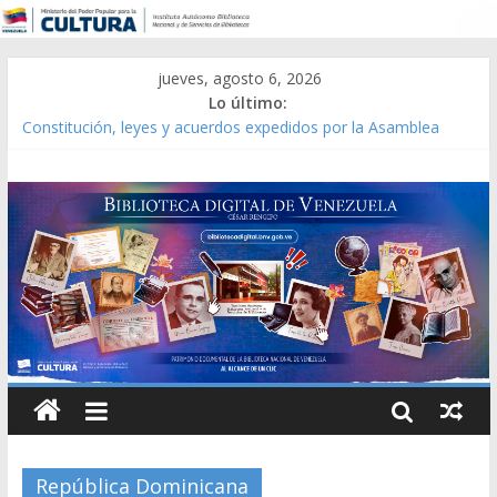
jueves, agosto 6, 2026
Lo último:
Constitución, leyes y acuerdos expedidos por la Asamblea
Constituyente del Estado Lara en 1881.
Una Parálisis [material gráfico]
Modesta Bor Sánchez [material gráfico]
Gaceta Oficial de la República de Venezuela año CXXXIII Mes V,
Caracas 09 de marzo de 2006 N° 38.394
Catálogo temático de obras de Modesta Bor
República Dominicana