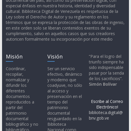
documental del país, así como su preservación digital, con
especial énfasis en nuestra historia, identidad y diversidad
cultural. Biblioteca Digital de Venezuela es respetuosa de la
Ley sobre el Derecho de Autor y su reglamento en los
términos que se expresa la protección de las obras de ingenio,
en este orden solo se liberan contenidos exentos de su
cumplimiento, salvo en aquellos casos que sus creadores
autoricen formalmente su incorporación por este medio
Misión
Visión
“Para el logro del
triunfo siempre ha
sido indispensable
Coordinar,
Ser un servicio
pasar por la senda
recopilar,
efectivo, dinámico
de los sacrificios”.
normalizar y
y moderno que
Simón Bolívar
difundir los
coadyuve, no sólo
diferentes
al acceso y
documentos
preservación en el
Escribe al Correo
reproducidos a
tiempo del
Electrónico!
partir del
patrimonio
biblioteca.digital@
patrimonio
documental
bnv.gob.ve
documental
resguardado en la
bibliográfico y no
Biblioteca
bibliográfico,
Nacional como