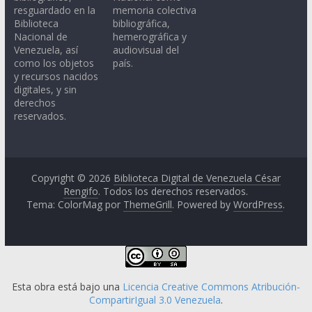
resguardado en la
memoria colectiva
Biblioteca
bibliográfica,
Nacional de
hemerográfica y
Venezuela, así
audiovisual del
como los objetos
país.
y recursos nacidos
digitales, y sin
derechos
reservados.
Copyright © 2026
Biblioteca Digital de Venezuela César
Rengifo
. Todos los derechos reservados.
Tema: ColorMag por
ThemeGrill
. Powered by
WordPress
.
Esta obra está bajo una
Licencia Creative Commons Atribución-
CompartirIgual 3.0 Venezuela
.