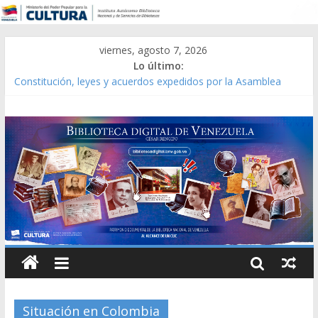
viernes, agosto 7, 2026
Lo último:
Catálogo temático de obras de Modesta Bor
Constitución, leyes y acuerdos expedidos por la Asamblea
Constituyente del Estado Lara en 1881.
Una Parálisis [material gráfico]
Modesta Bor Sánchez [material gráfico]
Gaceta Oficial de la República de Venezuela año CXXXIII Mes V,
Caracas 09 de marzo de 2006 N° 38.394
Situación en Colombia