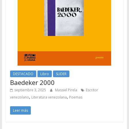
DESTACADO
Libro
SLIDER
Baedeker 2000
septiembre 3, 2025
Massiel Pirela
Escritor
,
,
venezolano
Literatura venezolana
Poemas
Leer más