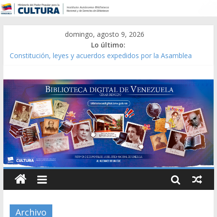
domingo, agosto 9, 2026
Lo último:
Constitución, leyes y acuerdos expedidos por la Asamblea
Constituyente del Estado Lara en 1881.
Una Parálisis [material gráfico]
Modesta Bor Sánchez [material gráfico]
Gaceta Oficial de la República de Venezuela año CXXXIII Mes V,
Caracas 09 de marzo de 2006 N° 38.394
Catálogo temático de obras de Modesta Bor
Archivo