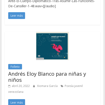
Ante-El-Cuerpo-Diplomatico-Tras-Asumir-Las-Funciones-
De-Cansiller-1-48.wav»][/audio]
Leer más
Folleto
Andrés Eloy Blanco para niñas y
niños
abril 20, 2022
Xiomara García
Poesía juvenil
venezolana
Leer más