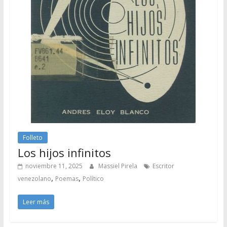
Folleto
Los hijos infinitos
noviembre 11, 2025
Massiel Pirela
Escritor
,
,
venezolano
Poemas
Político
Leer más