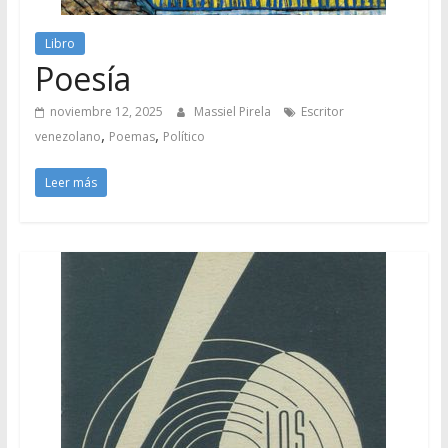
Libro
Poesía
noviembre 12, 2025
Massiel Pirela
Escritor
,
,
venezolano
Poemas
Político
Leer más