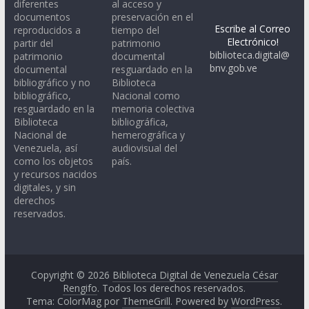
diferentes
al acceso y
documentos
preservación en el
Escribe al Correo
reproducidos a
tiempo del
Electrónico!
partir del
patrimonio
biblioteca.digital@
patrimonio
documental
bnv.gob.ve
documental
resguardado en la
bibliográfico y no
Biblioteca
bibliográfico,
Nacional como
resguardado en la
memoria colectiva
Biblioteca
bibliográfica,
Nacional de
hemerográfica y
Venezuela, así
audiovisual del
como los objetos
país.
y recursos nacidos
digitales, y sin
derechos
reservados.
Copyright © 2026
Biblioteca Digital de Venezuela César
Rengifo
. Todos los derechos reservados.
Tema: ColorMag por
ThemeGrill
. Powered by
WordPress
.