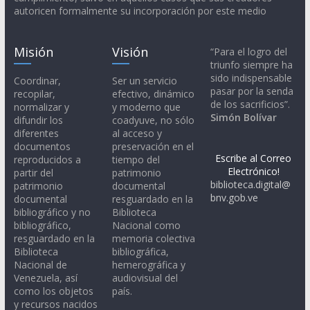
autoricen formalmente su incorporación por este medio
Misión
Visión
“Para el logro del
triunfo siempre ha
sido indispensable
Coordinar,
Ser un servicio
pasar por la senda
recopilar,
efectivo, dinámico
de los sacrificios”.
normalizar y
y moderno que
Simón Bolívar
difundir los
coadyuve, no sólo
diferentes
al acceso y
documentos
preservación en el
Escribe al Correo
reproducidos a
tiempo del
Electrónico!
partir del
patrimonio
biblioteca.digital@
patrimonio
documental
bnv.gob.ve
documental
resguardado en la
bibliográfico y no
Biblioteca
bibliográfico,
Nacional como
resguardado en la
memoria colectiva
Biblioteca
bibliográfica,
Nacional de
hemerográfica y
Venezuela, así
audiovisual del
como los objetos
país.
y recursos nacidos