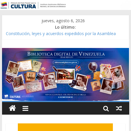
jueves, agosto 6, 2026
Lo último:
Constitución, leyes y acuerdos expedidos por la Asamblea
Constituyente del Estado Lara en 1881.
Una Parálisis [material gráfico]
Modesta Bor Sánchez [material gráfico]
Gaceta Oficial de la República de Venezuela año CXXXIII Mes V,
Caracas 09 de marzo de 2006 N° 38.394
Catálogo temático de obras de Modesta Bor