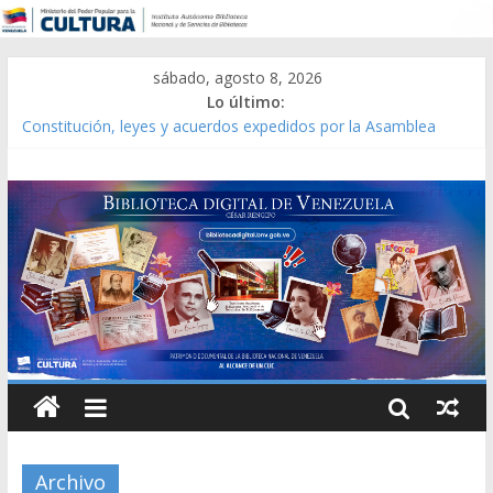
sábado, agosto 8, 2026
Lo último:
Constitución, leyes y acuerdos expedidos por la Asamblea
Constituyente del Estado Lara en 1881.
Una Parálisis [material gráfico]
Modesta Bor Sánchez [material gráfico]
Gaceta Oficial de la República de Venezuela año CXXXIII Mes V,
Caracas 09 de marzo de 2006 N° 38.394
Catálogo temático de obras de Modesta Bor
Archivo