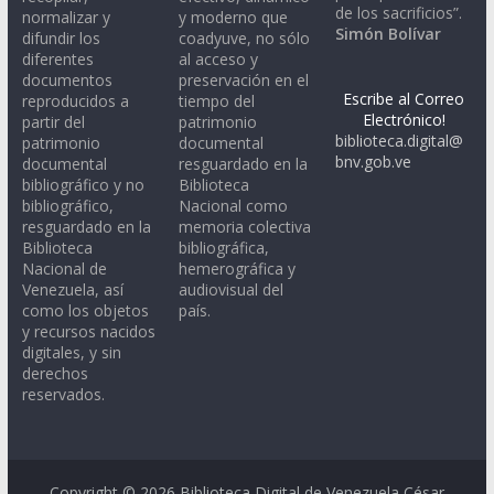
de los sacrificios”.
normalizar y
y moderno que
Simón Bolívar
difundir los
coadyuve, no sólo
diferentes
al acceso y
documentos
preservación en el
Escribe al Correo
reproducidos a
tiempo del
Electrónico!
partir del
patrimonio
biblioteca.digital@
patrimonio
documental
bnv.gob.ve
documental
resguardado en la
bibliográfico y no
Biblioteca
bibliográfico,
Nacional como
resguardado en la
memoria colectiva
Biblioteca
bibliográfica,
Nacional de
hemerográfica y
Venezuela, así
audiovisual del
como los objetos
país.
y recursos nacidos
digitales, y sin
derechos
reservados.
Copyright © 2026
Biblioteca Digital de Venezuela César