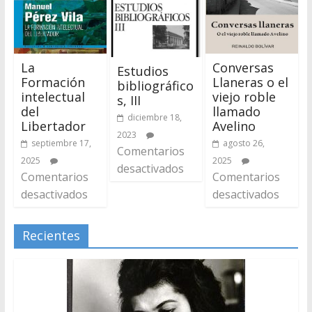
La
Conversas
Estudios
Formación
Llaneras o el
bibliográfico
intelectual
viejo roble
s, III
del
llamado
diciembre 18,
Libertador
Avelino
2023
septiembre 17,
agosto 26,
Comentarios
2025
2025
desactivados
Comentarios
Comentarios
desactivados
desactivados
Recientes