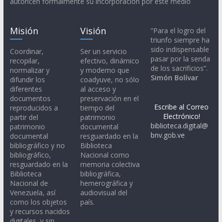
autoricen formalmente su incorporación por este medio
Misión
Visión
“Para el logro del
triunfo siempre ha
sido indispensable
Coordinar,
Ser un servicio
pasar por la senda
recopilar,
efectivo, dinámico
de los sacrificios”.
normalizar y
y moderno que
Simón Bolívar
difundir los
coadyuve, no sólo
diferentes
al acceso y
documentos
preservación en el
Escribe al Correo
reproducidos a
tiempo del
Electrónico!
partir del
patrimonio
biblioteca.digital@
patrimonio
documental
bnv.gob.ve
documental
resguardado en la
bibliográfico y no
Biblioteca
bibliográfico,
Nacional como
resguardado en la
memoria colectiva
Biblioteca
bibliográfica,
Nacional de
hemerográfica y
Venezuela, así
audiovisual del
como los objetos
país.
y recursos nacidos
digitales, y sin