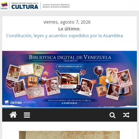
viernes, agosto 7, 2026
Lo último:
Catálogo temático de obras de Modesta Bor
Constitución, leyes y acuerdos expedidos por la Asamblea
Constituyente del Estado Lara en 1881.
Una Parálisis [material gráfico]
Modesta Bor Sánchez [material gráfico]
Gaceta Oficial de la República de Venezuela año CXXXIII Mes V,
Caracas 09 de marzo de 2006 N° 38.394