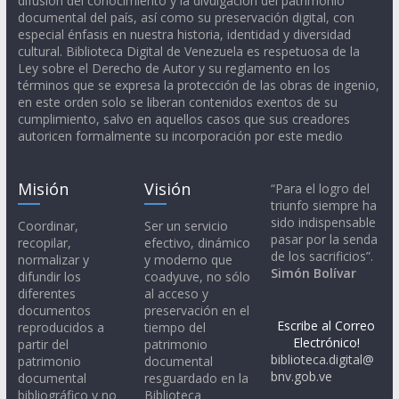
difusión del conocimiento y la divulgación del patrimonio
documental del país, así como su preservación digital, con
especial énfasis en nuestra historia, identidad y diversidad
cultural. Biblioteca Digital de Venezuela es respetuosa de la
Ley sobre el Derecho de Autor y su reglamento en los
términos que se expresa la protección de las obras de ingenio,
en este orden solo se liberan contenidos exentos de su
cumplimiento, salvo en aquellos casos que sus creadores
autoricen formalmente su incorporación por este medio
Misión
Visión
“Para el logro del
triunfo siempre ha
sido indispensable
Coordinar,
Ser un servicio
pasar por la senda
recopilar,
efectivo, dinámico
de los sacrificios”.
normalizar y
y moderno que
Simón Bolívar
difundir los
coadyuve, no sólo
diferentes
al acceso y
documentos
preservación en el
Escribe al Correo
reproducidos a
tiempo del
Electrónico!
partir del
patrimonio
biblioteca.digital@
patrimonio
documental
bnv.gob.ve
documental
resguardado en la
bibliográfico y no
Biblioteca