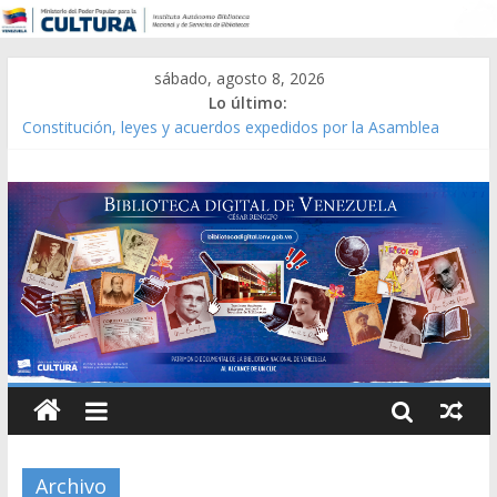
sábado, agosto 8, 2026
Lo último:
Constitución, leyes y acuerdos expedidos por la Asamblea
Constituyente del Estado Lara en 1881.
Una Parálisis [material gráfico]
Modesta Bor Sánchez [material gráfico]
Gaceta Oficial de la República de Venezuela año CXXXIII Mes V,
Caracas 09 de marzo de 2006 N° 38.394
Catálogo temático de obras de Modesta Bor
Archivo