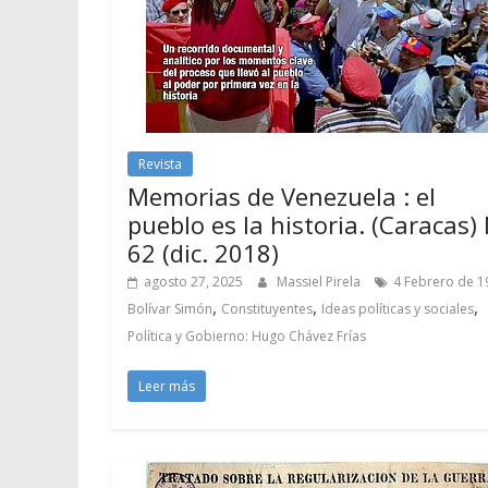
Revista
Memorias de Venezuela : el
pueblo es la historia. (Caracas)
62 (dic. 2018)
agosto 27, 2025
Massiel Pirela
4 Febrero de 1
,
,
,
Bolívar Simón
Constituyentes
Ideas políticas y sociales
Política y Gobierno: Hugo Chávez Frías
Leer más