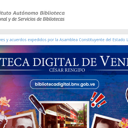
ico de obras de Modesta Bor
eyes y acuerdos expedidos por la Asamblea Constituyente del Estado 
aterial gráfico]
chez [material gráfico]
de la República de Venezuela año CXXXIII Mes V, Caracas 09 de marzo