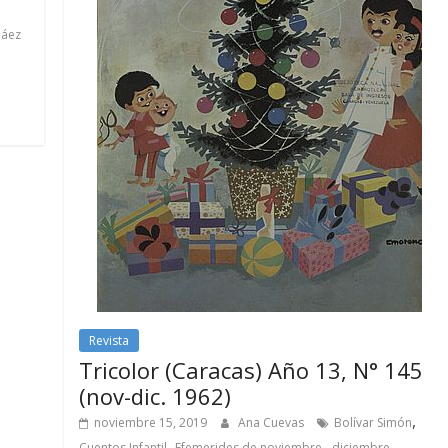
Páez
Revista
Tricolor (Caracas) Año 13, N° 145
(nov-dic. 1962)
,
noviembre 15, 2019
Ana Cuevas
Bolívar Simón
,
,
Cuentos Infantil
Efemerides de noviembre - diciembre