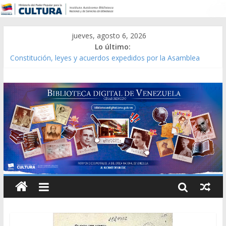
jueves, agosto 6, 2026
Lo último:
Constitución, leyes y acuerdos expedidos por la Asamblea
Constituyente del Estado Lara en 1881.
Una Parálisis [material gráfico]
Modesta Bor Sánchez [material gráfico]
Gaceta Oficial de la República de Venezuela año CXXXIII Mes V,
Caracas 09 de marzo de 2006 N° 38.394
Catálogo temático de obras de Modesta Bor