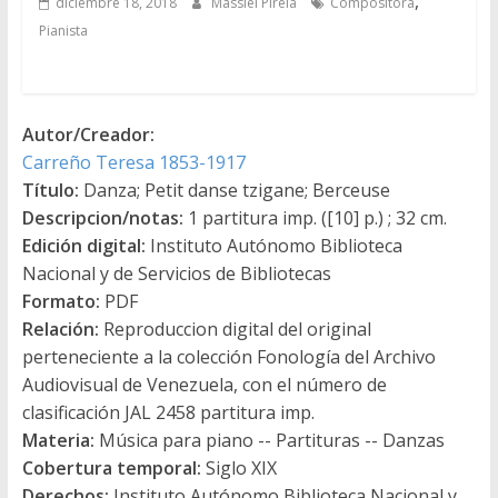
,
diciembre 18, 2018
Massiel Pirela
Compositora
Pianista
Autor/Creador:
Carreño Teresa 1853-1917
Título:
Danza; Petit danse tzigane; Berceuse
Descripcion/notas:
1 partitura imp. ([10] p.) ; 32 cm.
Edición digital:
Instituto Autónomo Biblioteca
Nacional y de Servicios de Bibliotecas
Formato:
PDF
Relación:
Reproduccion digital del original
perteneciente a la colección Fonología del Archivo
Audiovisual de Venezuela, con el número de
clasificación JAL 2458 partitura imp.
Materia:
Música para piano -- Partituras -- Danzas
Cobertura temporal:
Siglo XIX
Derechos:
Instituto Autónomo Biblioteca Nacional y