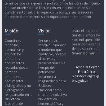
términos que se expresa la protección de las obras de ingenio,
en este orden solo se liberan contenidos exentos de su
cumplimiento, salvo en aquellos casos que sus creadores
autoricen formalmente su incorporación por este medio
Misión
Visión
“Para el logro del
triunfo siempre ha
sido indispensable
Coordinar,
Ser un servicio
pasar por la senda
recopilar,
efectivo, dinámico
de los sacrificios”.
normalizar y
y moderno que
Simón Bolívar
difundir los
coadyuve, no sólo
diferentes
al acceso y
documentos
preservación en el
Escribe al Correo
reproducidos a
tiempo del
Electrónico!
partir del
patrimonio
biblioteca.digital@
patrimonio
documental
bnv.gob.ve
documental
resguardado en la
bibliográfico y no
Biblioteca
bibliográfico,
Nacional como
resguardado en la
memoria colectiva
Biblioteca
bibliográfica,
Nacional de
hemerográfica y