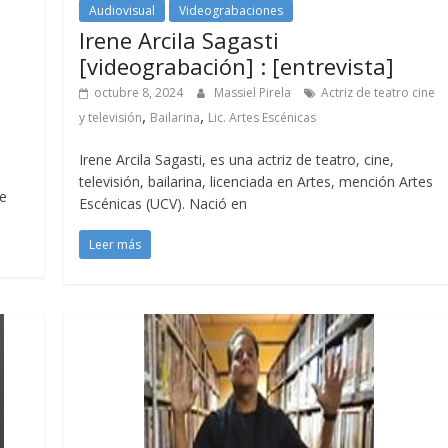
Audiovisual
Videograbaciones
Irene Arcila Sagasti
[videograbación] : [entrevista]
octubre 8, 2024
Massiel Pirela
Actriz de teatro cine
,
,
y televisión
Bailarina
Lic. Artes Escénicas
Irene Arcila Sagasti, es una actriz de teatro, cine,
televisión, bailarina, licenciada en Artes, mención Artes
de
Escénicas (UCV). Nació en
Leer más