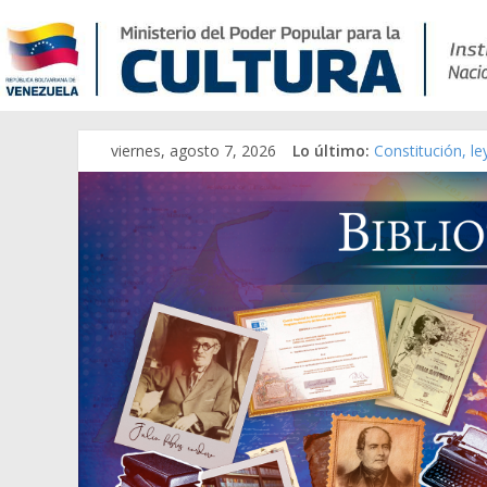
viernes, agosto 7, 2026
Lo último:
Constitución, l
Una Parálisis [m
Modesta Bor Sán
Gaceta Oficial 
Catálogo temát