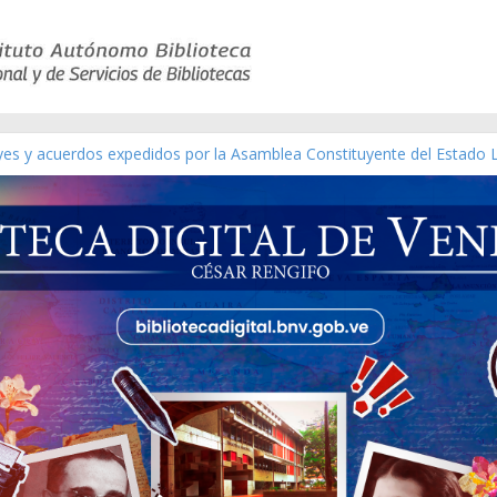
eyes y acuerdos expedidos por la Asamblea Constituyente del Estado 
aterial gráfico]
chez [material gráfico]
de la República de Venezuela año CXXXIII Mes V, Caracas 09 de marzo
ico de obras de Modesta Bor