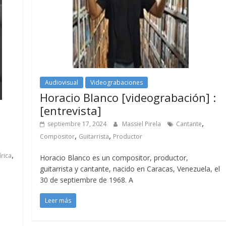
Audiovisual
Videograbaciones
Horacio Blanco [videograbación] :
[entrevista]
,
septiembre 17, 2024
Massiel Pirela
Cantante
,
,
Compositor
Guitarrista
Productor
,
írica
Horacio Blanco es un compositor, productor,
guitarrista y cantante, nacido en Caracas, Venezuela, el
30 de septiembre de 1968. A
Leer más