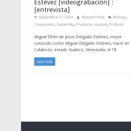
Estévez [videograbación] :
[entrevista]
,
septiembre 17, 2024
Massiel Pirela
Biólogo
,
,
,
Compositor
Guitarrista
Productor musical
Profesor
Miguel Efrén de Jesús Delgado Estévez, mejor
conocido como Miguel Delgado Estévez, nació en
Calabozo, estado Guárico, Venezuela, el 18
Leer más