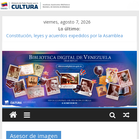
viernes, agosto 7, 2026
Lo último:
Constitución, leyes y acuerdos expedidos por la Asamblea
Constituyente del Estado Lara en 1881.
Una Parálisis [material gráfico]
Modesta Bor Sánchez [material gráfico]
Gaceta Oficial de la República de Venezuela año CXXXIII Mes V,
Caracas 09 de marzo de 2006 N° 38.394
Catálogo temático de obras de Modesta Bor
Asesor de imagen