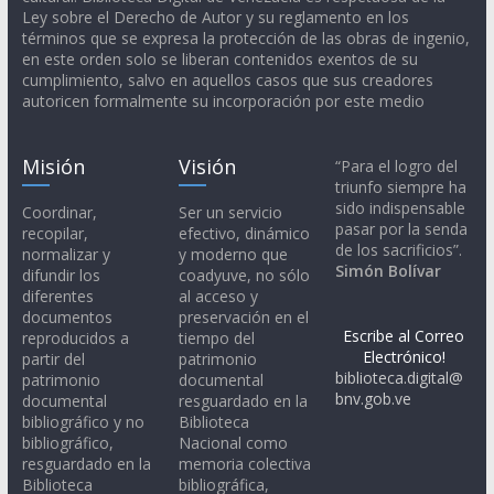
Ley sobre el Derecho de Autor y su reglamento en los
términos que se expresa la protección de las obras de ingenio,
en este orden solo se liberan contenidos exentos de su
cumplimiento, salvo en aquellos casos que sus creadores
autoricen formalmente su incorporación por este medio
Misión
Visión
“Para el logro del
triunfo siempre ha
sido indispensable
Coordinar,
Ser un servicio
pasar por la senda
recopilar,
efectivo, dinámico
de los sacrificios”.
normalizar y
y moderno que
Simón Bolívar
difundir los
coadyuve, no sólo
diferentes
al acceso y
documentos
preservación en el
Escribe al Correo
reproducidos a
tiempo del
Electrónico!
partir del
patrimonio
biblioteca.digital@
patrimonio
documental
bnv.gob.ve
documental
resguardado en la
bibliográfico y no
Biblioteca
bibliográfico,
Nacional como
resguardado en la
memoria colectiva
Biblioteca
bibliográfica,