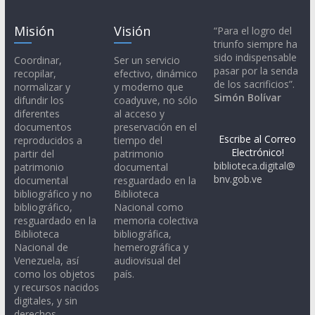
Misión
Visión
“Para el logro del
triunfo siempre ha
sido indispensable
Coordinar,
Ser un servicio
pasar por la senda
recopilar,
efectivo, dinámico
de los sacrificios”.
normalizar y
y moderno que
Simón Bolívar
difundir los
coadyuve, no sólo
diferentes
al acceso y
documentos
preservación en el
Escribe al Correo
reproducidos a
tiempo del
Electrónico!
partir del
patrimonio
biblioteca.digital@
patrimonio
documental
bnv.gob.ve
documental
resguardado en la
bibliográfico y no
Biblioteca
bibliográfico,
Nacional como
resguardado en la
memoria colectiva
Biblioteca
bibliográfica,
Nacional de
hemerográfica y
Venezuela, así
audiovisual del
como los objetos
país.
y recursos nacidos
digitales, y sin
derechos