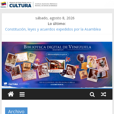
sábado, agosto 8, 2026
Lo último:
Constitución, leyes y acuerdos expedidos por la Asamblea
Constituyente del Estado Lara en 1881.
Una Parálisis [material gráfico]
Modesta Bor Sánchez [material gráfico]
Gaceta Oficial de la República de Venezuela año CXXXIII Mes V,
Caracas 09 de marzo de 2006 N° 38.394
Catálogo temático de obras de Modesta Bor
Archivo