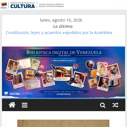
lunes, agosto 10, 2026
Lo último:
Constitución, leyes y acuerdos expedidos por la Asamblea
Constituyente del Estado Lara en 1881.
Una Parálisis [material gráfico]
Modesta Bor Sánchez [material gráfico]
Gaceta Oficial de la República de Venezuela año CXXXIII Mes V,
Caracas 09 de marzo de 2006 N° 38.394
Catálogo temático de obras de Modesta Bor