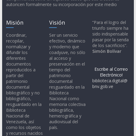
autoricen formalmente su incorporación por este medio
Misión
Visión
“Para el logro del
triunfo siempre ha
sido indispensable
Coordinar,
Ser un servicio
pasar por la senda
recopilar,
efectivo, dinámico
de los sacrificios”.
normalizar y
y moderno que
Simón Bolívar
difundir los
coadyuve, no sólo
diferentes
al acceso y
documentos
preservación en el
Escribe al Correo
reproducidos a
tiempo del
Electrónico!
partir del
patrimonio
biblioteca.digital@
patrimonio
documental
bnv.gob.ve
documental
resguardado en la
bibliográfico y no
Biblioteca
bibliográfico,
Nacional como
resguardado en la
memoria colectiva
Biblioteca
bibliográfica,
Nacional de
hemerográfica y
Venezuela, así
audiovisual del
como los objetos
país.
y recursos nacidos