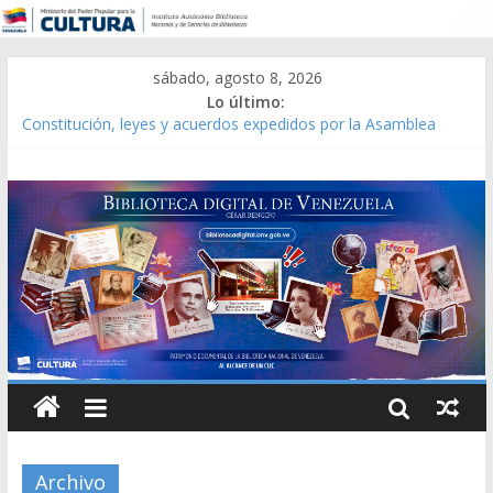
sábado, agosto 8, 2026
Lo último:
Constitución, leyes y acuerdos expedidos por la Asamblea
Constituyente del Estado Lara en 1881.
Una Parálisis [material gráfico]
Modesta Bor Sánchez [material gráfico]
Gaceta Oficial de la República de Venezuela año CXXXIII Mes V,
Caracas 09 de marzo de 2006 N° 38.394
Catálogo temático de obras de Modesta Bor
Archivo