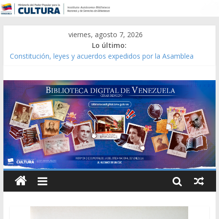
viernes, agosto 7, 2026
Lo último:
Constitución, leyes y acuerdos expedidos por la Asamblea
Constituyente del Estado Lara en 1881.
Una Parálisis [material gráfico]
Modesta Bor Sánchez [material gráfico]
Gaceta Oficial de la República de Venezuela año CXXXIII Mes V,
Caracas 09 de marzo de 2006 N° 38.394
Catálogo temático de obras de Modesta Bor