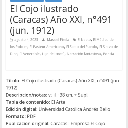
El Cojo ilustrado
(Caracas) Año XXI, n°491
(jun. 1912)
,
agosto 4, 2025
Massiel Pirela
El beato
El Médico de
,
,
,
los Pobres
El Pasteur Americano
El Santo del Pueblo
El Siervo de
,
,
,
,
Dios
El Venerable
Hijo de Isnotú
Narración fantasiosa
Poesía
Título:
El Cojo ilustrado (Caracas) Año XXI, n°491 (jun.
1912)
Descripcion/notas:
v.; il. ; 38 cm. + Supl.
Tabla de contenido:
El Arte
Edición digital:
Universidad Católica Andrés Bello
Formato:
PDF
Publicación original:
Caracas : Empresa El Cojo