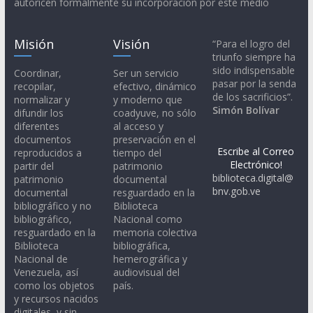
autoricen formalmente su incorporación por este medio
Misión
Visión
“Para el logro del
triunfo siempre ha
sido indispensable
Coordinar,
Ser un servicio
pasar por la senda
recopilar,
efectivo, dinámico
de los sacrificios”.
normalizar y
y moderno que
Simón Bolívar
difundir los
coadyuve, no sólo
diferentes
al acceso y
documentos
preservación en el
Escribe al Correo
reproducidos a
tiempo del
Electrónico!
partir del
patrimonio
biblioteca.digital@
patrimonio
documental
bnv.gob.ve
documental
resguardado en la
bibliográfico y no
Biblioteca
bibliográfico,
Nacional como
resguardado en la
memoria colectiva
Biblioteca
bibliográfica,
Nacional de
hemerográfica y
Venezuela, así
audiovisual del
como los objetos
país.
y recursos nacidos
digitales, y sin