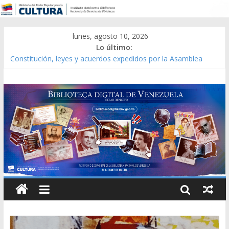
lunes, agosto 10, 2026
Lo último:
Constitución, leyes y acuerdos expedidos por la Asamblea
Constituyente del Estado Lara en 1881.
Una Parálisis [material gráfico]
Modesta Bor Sánchez [material gráfico]
Gaceta Oficial de la República de Venezuela año CXXXIII Mes V,
Caracas 09 de marzo de 2006 N° 38.394
Catálogo temático de obras de Modesta Bor