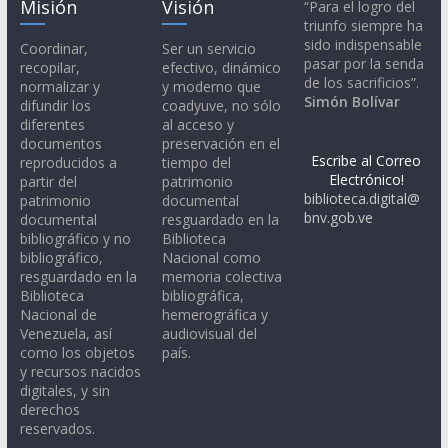
Misión
Visión
“Para el logro del
triunfo siempre ha
sido indispensable
Coordinar,
Ser un servicio
pasar por la senda
recopilar,
efectivo, dinámico
de los sacrificios”.
normalizar y
y moderno que
Simón Bolívar
difundir los
coadyuve, no sólo
diferentes
al acceso y
documentos
preservación en el
Escribe al Correo
reproducidos a
tiempo del
Electrónico!
partir del
patrimonio
biblioteca.digital@
patrimonio
documental
bnv.gob.ve
documental
resguardado en la
bibliográfico y no
Biblioteca
bibliográfico,
Nacional como
resguardado en la
memoria colectiva
Biblioteca
bibliográfica,
Nacional de
hemerográfica y
Venezuela, así
audiovisual del
como los objetos
país.
y recursos nacidos
digitales, y sin
derechos
reservados.