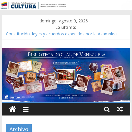
domingo, agosto 9, 2026
Lo último:
Constitución, leyes y acuerdos expedidos por la Asamblea
Constituyente del Estado Lara en 1881.
Una Parálisis [material gráfico]
Modesta Bor Sánchez [material gráfico]
Gaceta Oficial de la República de Venezuela año CXXXIII Mes V,
Caracas 09 de marzo de 2006 N° 38.394
Catálogo temático de obras de Modesta Bor
Archivo