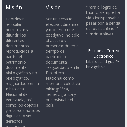
Misión
Visión
“Para el logro del
triunfo siempre ha
sido indispensable
Coordinar,
Ser un servicio
pasar por la senda
recopilar,
efectivo, dinámico
de los sacrificios”.
normalizar y
y moderno que
Simón Bolívar
difundir los
coadyuve, no sólo
diferentes
al acceso y
documentos
preservación en el
Escribe al Correo
reproducidos a
tiempo del
Electrónico!
partir del
patrimonio
biblioteca.digital@
patrimonio
documental
bnv.gob.ve
documental
resguardado en la
bibliográfico y no
Biblioteca
bibliográfico,
Nacional como
resguardado en la
memoria colectiva
Biblioteca
bibliográfica,
Nacional de
hemerográfica y
Venezuela, así
audiovisual del
como los objetos
país.
y recursos nacidos
digitales, y sin
derechos
reservados.