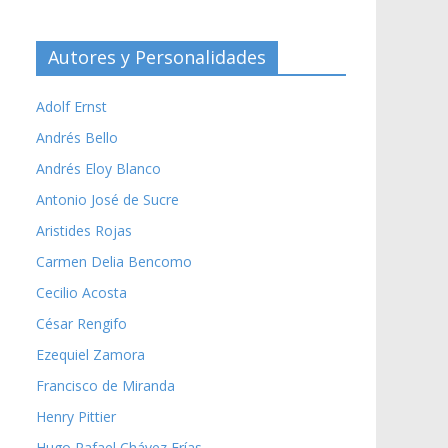
Autores y Personalidades
Adolf Ernst
Andrés Bello
Andrés Eloy Blanco
Antonio José de Sucre
Aristides Rojas
Carmen Delia Bencomo
Cecilio Acosta
César Rengifo
Ezequiel Zamora
Francisco de Miranda
Henry Pittier
Hugo Rafael Chávez Frías