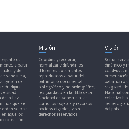
Misión
Visión
 conjunto de
Coordinar, recopilar,
Ser un servic
mente, a partir
normalizar y difundir los
dinámico y 
isuales y de
diferentes documentos
coadyuve, no
l de Venezuela,
reproducidos a partir del
preservación
vulgación del
patrimonio documental
patrimonio 
ción digital,
bibliográfico y no bibliográfico,
resguardado 
iversidad
resguardado en la Biblioteca
Nacional c
a de la Ley
Nacional de Venezuela, así
colectiva bibl
rminos que se
como los objetos y recursos
hemerográfic
e orden solo se
nacidos digitales, y sin
del país.
o en aquellos
derechos reservados.
ncorporación