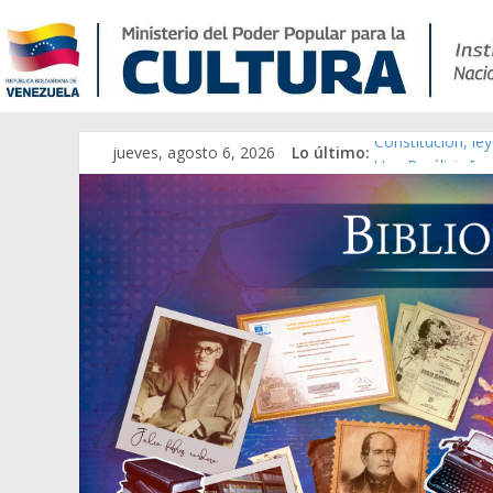
jueves, agosto 6, 2026
Lo último:
Constitución, le
Una Parálisis [ma
Modesta Bor Sán
Gaceta Oficial d
Catálogo temáti