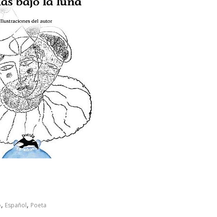
,
,
o
Español
Poeta