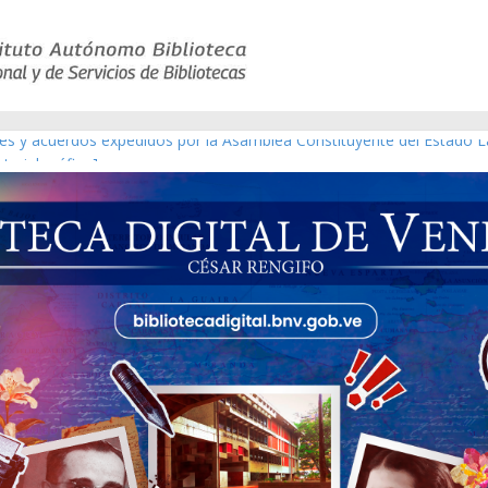
yes y acuerdos expedidos por la Asamblea Constituyente del Estado L
terial gráfico]
chez [material gráfico]
e la República de Venezuela año CXXXIII Mes V, Caracas 09 de marzo
co de obras de Modesta Bor