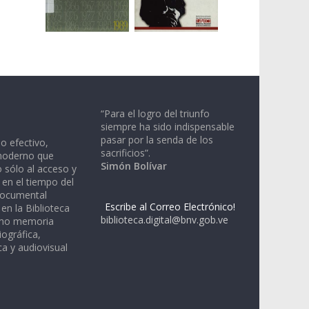
“Para el logro del triunfo
siempre ha sido indispensable
pasar por la senda de los
io efectivo,
sacrificios”.
moderno que
Simón Bolívar
 sólo al acceso y
 en el tiempo del
documental
Escribe al Correo Electrónico!
en la Biblioteca
biblioteca.digital@bnv.gob.ve
omo memoria
iográfica,
a y audiovisual