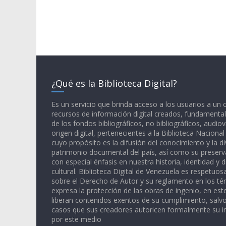
¿Qué es la Biblioteca Digital?
Es un servicio que brinda acceso a los usuarios a un
recursos de información digital creados, fundamental
de los fondos bibliográficos, no bibliográficos, audiov
origen digital, pertenecientes a la Biblioteca Naciona
cuyo propósito es la difusión del conocimiento y la di
patrimonio documental del país, así como su preserva
con especial énfasis en nuestra historia, identidad y d
cultural. Biblioteca Digital de Venezuela es respetuos
sobre el Derecho de Autor y su reglamento en los té
expresa la protección de las obras de ingenio, en est
liberan contenidos exentos de su cumplimiento, salv
casos que sus creadores autoricen formalmente su i
por este medio