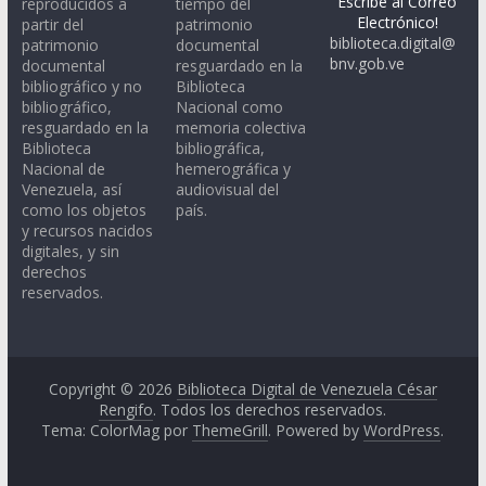
Escribe al Correo
reproducidos a
tiempo del
Electrónico!
partir del
patrimonio
biblioteca.digital@
patrimonio
documental
bnv.gob.ve
documental
resguardado en la
bibliográfico y no
Biblioteca
bibliográfico,
Nacional como
resguardado en la
memoria colectiva
Biblioteca
bibliográfica,
Nacional de
hemerográfica y
Venezuela, así
audiovisual del
como los objetos
país.
y recursos nacidos
digitales, y sin
derechos
reservados.
Copyright © 2026
Biblioteca Digital de Venezuela César
Rengifo
. Todos los derechos reservados.
Tema: ColorMag por
ThemeGrill
. Powered by
WordPress
.