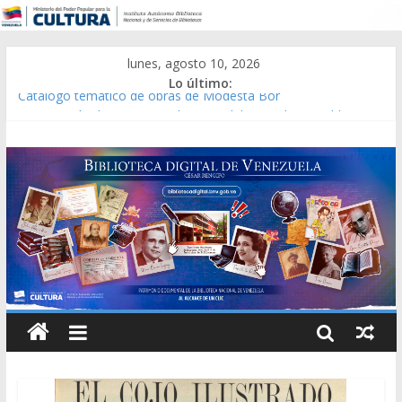
lunes, agosto 10, 2026
Lo último:
Catálogo temático de obras de Modesta Bor
Constitución, leyes y acuerdos expedidos por la Asamblea
Constituyente del Estado Lara en 1881.
Una Parálisis [material gráfico]
Modesta Bor Sánchez [material gráfico]
Gaceta Oficial de la República de Venezuela año CXXXIII Mes V,
Caracas 09 de marzo de 2006 N° 38.394