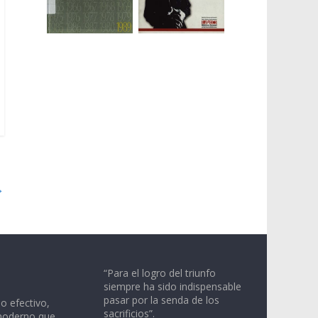
→
“Para el logro del triunfo
siempre ha sido indispensable
pasar por la senda de los
io efectivo,
sacrificios”.
moderno que