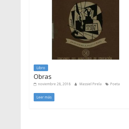
Libro
Obras
noviembre 28, 2018
Massiel Pirela
Poeta
Leer más