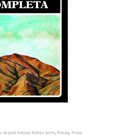
,
,
io de José Antonio Ramos Sucre
Poesía
Prosa