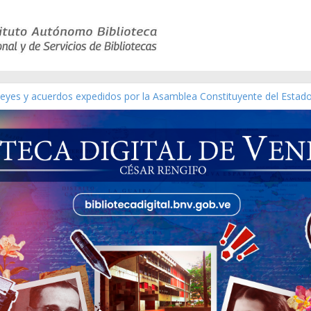
ático de obras de Modesta Bor
 leyes y acuerdos expedidos por la Asamblea Constituyente del Estad
[material gráfico]
ánchez [material gráfico]
l de la República de Venezuela año CXXXIII Mes V, Caracas 09 de mar