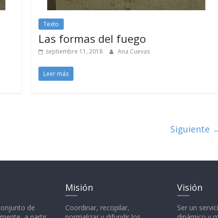
Texto
Las formas del fuego
septiembre 11, 2018
Ana Cuevas
Leer más
Siguiente 
Misión
Visión
 conjunto de
Coordinar, recopilar,
Ser un servic
mente, a partir
normalizar y difundir los
dinámico y 