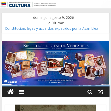
domingo, agosto 9, 2026
Lo último:
Constitución, leyes y acuerdos expedidos por la Asamblea
Constituyente del Estado Lara en 1881.
Una Parálisis [material gráfico]
Modesta Bor Sánchez [material gráfico]
Gaceta Oficial de la República de Venezuela año CXXXIII Mes V,
Caracas 09 de marzo de 2006 N° 38.394
Catálogo temático de obras de Modesta Bor