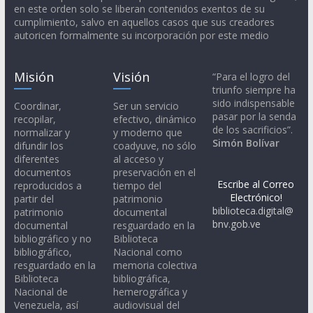
en este orden solo se liberan contenidos exentos de su
cumplimiento, salvo en aquellos casos que sus creadores
autoricen formalmente su incorporación por este medio
Misión
Visión
“Para el logro del
triunfo siempre ha
sido indispensable
Coordinar,
Ser un servicio
pasar por la senda
recopilar,
efectivo, dinámico
de los sacrificios”.
normalizar y
y moderno que
Simón Bolívar
difundir los
coadyuve, no sólo
diferentes
al acceso y
documentos
preservación en el
Escribe al Correo
reproducidos a
tiempo del
Electrónico!
partir del
patrimonio
biblioteca.digital@
patrimonio
documental
bnv.gob.ve
documental
resguardado en la
bibliográfico y no
Biblioteca
bibliográfico,
Nacional como
resguardado en la
memoria colectiva
Biblioteca
bibliográfica,
Nacional de
hemerográfica y
Venezuela, así
audiovisual del