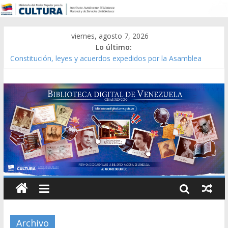
viernes, agosto 7, 2026
Lo último:
Constitución, leyes y acuerdos expedidos por la Asamblea
Constituyente del Estado Lara en 1881.
Una Parálisis [material gráfico]
Modesta Bor Sánchez [material gráfico]
Gaceta Oficial de la República de Venezuela año CXXXIII Mes V,
Caracas 09 de marzo de 2006 N° 38.394
Catálogo temático de obras de Modesta Bor
Archivo