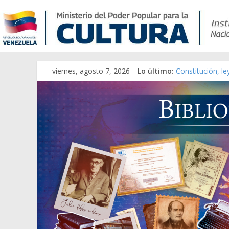
viernes, agosto 7, 2026
Lo último:
Constitución, l
Una Parálisis [m
Modesta Bor Sán
Gaceta Oficial 
Catálogo temát