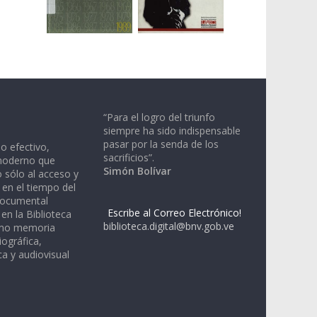
“Para el logro del triunfo
siempre ha sido indispensable
pasar por la senda de los
io efectivo,
sacrificios”.
moderno que
Simón Bolívar
 sólo al acceso y
 en el tiempo del
documental
Escribe al Correo Electrónico!
en la Biblioteca
biblioteca.digital@bnv.gob.ve
omo memoria
iográfica,
a y audiovisual