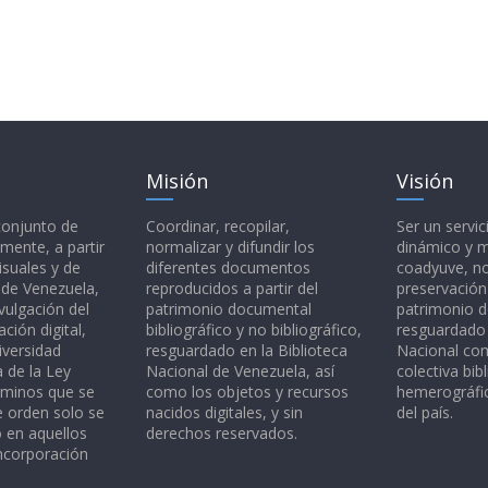
Misión
Visión
 conjunto de
Coordinar, recopilar,
Ser un servic
mente, a partir
normalizar y difundir los
dinámico y 
isuales y de
diferentes documentos
coadyuve, no
l de Venezuela,
reproducidos a partir del
preservación
vulgación del
patrimonio documental
patrimonio 
ción digital,
bibliográfico y no bibliográfico,
resguardado 
iversidad
resguardado en la Biblioteca
Nacional c
a de la Ley
Nacional de Venezuela, así
colectiva bibl
rminos que se
como los objetos y recursos
hemerográfic
e orden solo se
nacidos digitales, y sin
del país.
o en aquellos
derechos reservados.
ncorporación