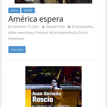
Libro
SLIDER
América espera
,
noviembre 10, 2022
Massiel Pirela
El Generalisímo
,
,
Militar venezolano
Precursor de la Independencia
Prócer
Venezolano
Leer más