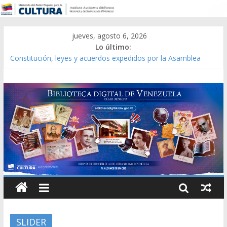
jueves, agosto 6, 2026
Lo último:
Catálogo temático de obras de Modesta Bor
Constitución, leyes y acuerdos expedidos por la Asamblea
Constituyente del Estado Lara en 1881.
Una Parálisis [material gráfico]
Modesta Bor Sánchez [material gráfico]
Gaceta Oficial de la República de Venezuela año CXXXIII Mes V,
Caracas 09 de marzo de 2006 N° 38.394
SLIDER