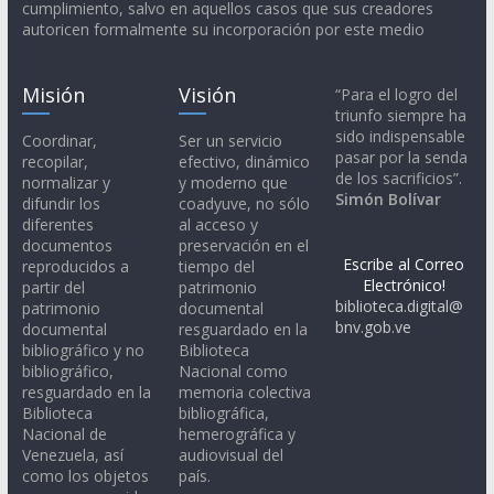
cumplimiento, salvo en aquellos casos que sus creadores
autoricen formalmente su incorporación por este medio
Misión
Visión
“Para el logro del
triunfo siempre ha
sido indispensable
Coordinar,
Ser un servicio
pasar por la senda
recopilar,
efectivo, dinámico
de los sacrificios”.
normalizar y
y moderno que
Simón Bolívar
difundir los
coadyuve, no sólo
diferentes
al acceso y
documentos
preservación en el
Escribe al Correo
reproducidos a
tiempo del
Electrónico!
partir del
patrimonio
biblioteca.digital@
patrimonio
documental
bnv.gob.ve
documental
resguardado en la
bibliográfico y no
Biblioteca
bibliográfico,
Nacional como
resguardado en la
memoria colectiva
Biblioteca
bibliográfica,
Nacional de
hemerográfica y
Venezuela, así
audiovisual del
como los objetos
país.