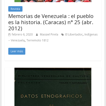
Revista
Memorias de Venezuela : el pueblo
es la historia. (Caracas) n° 25 (abr.
2012)
,
febrero 6, 2020
Massiel Pirela
El Libertador
Indígenas
,
-- Venezuela
Terremoto 1812
Leer más