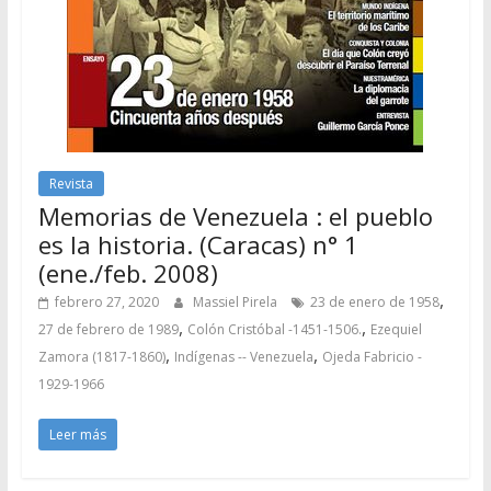
Revista
Memorias de Venezuela : el pueblo
es la historia. (Caracas) n° 1
(ene./feb. 2008)
,
febrero 27, 2020
Massiel Pirela
23 de enero de 1958
,
,
27 de febrero de 1989
Colón Cristóbal -1451-1506.
Ezequiel
,
,
Zamora (1817-1860)
Indígenas -- Venezuela
Ojeda Fabricio -
1929-1966
Leer más