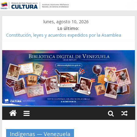
lunes, agosto 10, 2026
Lo último:
Catálogo temático de obras de Modesta Bor
Constitución, leyes y acuerdos expedidos por la Asamblea
Constituyente del Estado Lara en 1881.
Una Parálisis [material gráfico]
Modesta Bor Sánchez [material gráfico]
Gaceta Oficial de la República de Venezuela año CXXXIII Mes V,
Caracas 09 de marzo de 2006 N° 38.394
Indígenas — Venezuela