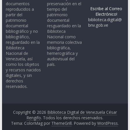
documentos
preservación en el
Escribe al Correo
reproducidos a
tiempo del
Electrónico!
partir del
patrimonio
biblioteca.digital@
patrimonio
documental
bnv.gob.ve
documental
resguardado en la
bibliográfico y no
Biblioteca
bibliográfico,
Nacional como
resguardado en la
memoria colectiva
Biblioteca
bibliográfica,
Nacional de
hemerográfica y
Venezuela, así
audiovisual del
como los objetos
país.
y recursos nacidos
digitales, y sin
derechos
reservados.
Copyright © 2026
Biblioteca Digital de Venezuela César
Rengifo
. Todos los derechos reservados.
Tema: ColorMag por
ThemeGrill
. Powered by
WordPress
.