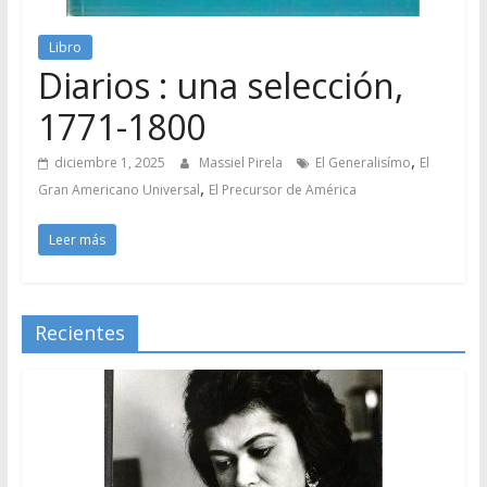
Libro
Diarios : una selección,
1771-1800
,
diciembre 1, 2025
Massiel Pirela
El Generalisímo
El
,
Gran Americano Universal
El Precursor de América
Leer más
Recientes