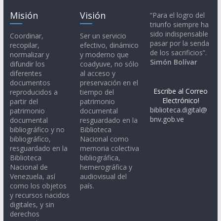
Misión
Visión
“Para el logro del
triunfo siempre ha
sido indispensable
Coordinar,
Ser un servicio
pasar por la senda
recopilar,
efectivo, dinámico
de los sacrificios”.
normalizar y
y moderno que
Simón Bolívar
difundir los
coadyuve, no sólo
diferentes
al acceso y
documentos
preservación en el
Escribe al Correo
reproducidos a
tiempo del
Electrónico!
partir del
patrimonio
biblioteca.digital@
patrimonio
documental
bnv.gob.ve
documental
resguardado en la
bibliográfico y no
Biblioteca
bibliográfico,
Nacional como
resguardado en la
memoria colectiva
Biblioteca
bibliográfica,
Nacional de
hemerográfica y
Venezuela, así
audiovisual del
como los objetos
país.
y recursos nacidos
digitales, y sin
derechos