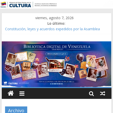
viernes, agosto 7, 2026
Lo último:
Constitución, leyes y acuerdos expedidos por la Asamblea
Constituyente del Estado Lara en 1881.
Una Parálisis [material gráfico]
Modesta Bor Sánchez [material gráfico]
Gaceta Oficial de la República de Venezuela año CXXXIII Mes V,
Caracas 09 de marzo de 2006 N° 38.394
Catálogo temático de obras de Modesta Bor
Archivo