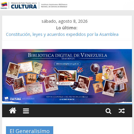
sábado, agosto 8, 2026
Lo último:
Catálogo temático de obras de Modesta Bor
Constitución, leyes y acuerdos expedidos por la Asamblea
Constituyente del Estado Lara en 1881.
Una Parálisis [material gráfico]
Modesta Bor Sánchez [material gráfico]
Gaceta Oficial de la República de Venezuela año CXXXIII Mes V,
Caracas 09 de marzo de 2006 N° 38.394
El Generalisímo