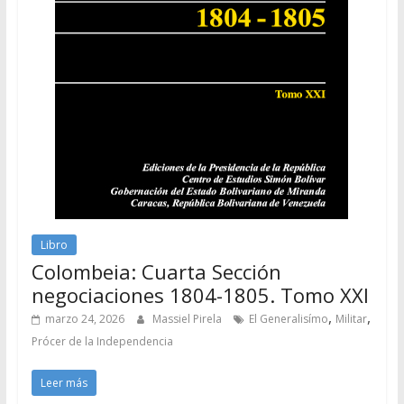
Libro
Colombeia: Cuarta Sección
negociaciones 1804-1805. Tomo XXI
,
,
marzo 24, 2026
Massiel Pirela
El Generalisímo
Militar
Prócer de la Independencia
Leer más