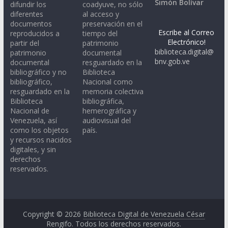
Simón Bolívar
difundir los
coadyuve, no sólo
diferentes
al acceso y
documentos
preservación en el
Escribe al Correo
reproducidos a
tiempo del
Electrónico!
partir del
patrimonio
biblioteca.digital@
patrimonio
documental
bnv.gob.ve
documental
resguardado en la
bibliográfico y no
Biblioteca
bibliográfico,
Nacional como
resguardado en la
memoria colectiva
Biblioteca
bibliográfica,
Nacional de
hemerográfica y
Venezuela, así
audiovisual del
como los objetos
país.
y recursos nacidos
digitales, y sin
derechos
reservados.
Copyright © 2026
Biblioteca Digital de Venezuela César
Rengifo
. Todos los derechos reservados.