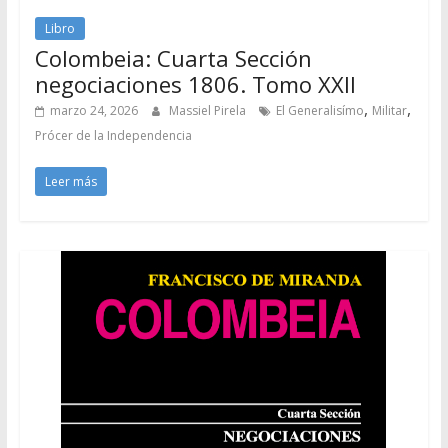
Libro
Colombeia: Cuarta Sección
negociaciones 1806. Tomo XXII
,
,
marzo 24, 2026
Massiel Pirela
El Generalisímo
Militar
Prócer de la Independencia
Leer más