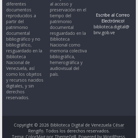
diferentes
al acceso y
documentos
preservación en el
Escribe al Correo
reproducidos a
tiempo del
Electrónico!
partir del
patrimonio
biblioteca.digital@
patrimonio
documental
bnv.gob.ve
documental
resguardado en la
bibliográfico y no
Biblioteca
bibliográfico,
Nacional como
resguardado en la
memoria colectiva
Biblioteca
bibliográfica,
Nacional de
hemerográfica y
Venezuela, así
audiovisual del
como los objetos
país.
y recursos nacidos
digitales, y sin
derechos
reservados.
Copyright © 2026
Biblioteca Digital de Venezuela César
Rengifo
. Todos los derechos reservados.
Tema: ColorMag por
ThemeGrill
. Powered by
WordPress
.