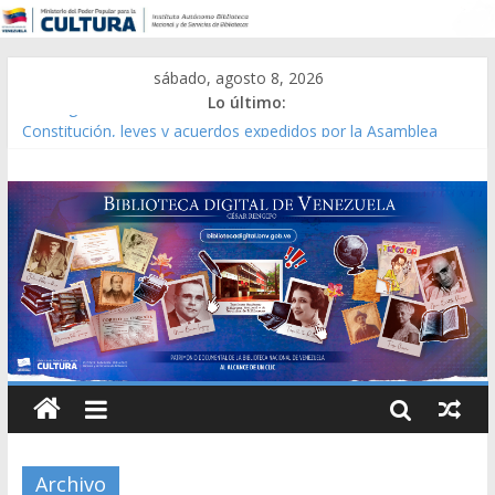
sábado, agosto 8, 2026
Lo último:
Catálogo temático de obras de Modesta Bor
Constitución, leyes y acuerdos expedidos por la Asamblea
Constituyente del Estado Lara en 1881.
Una Parálisis [material gráfico]
Modesta Bor Sánchez [material gráfico]
Gaceta Oficial de la República de Venezuela año CXXXIII Mes V,
Caracas 09 de marzo de 2006 N° 38.394
Archivo